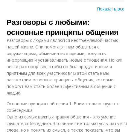
Показать все
Разговоры с любыми:
Активные
Интересные
собеседники
собеседники
основные принципы общения
Разговоры с людьми являются неотъемлемой частью
нашей жизни. Они помогают нам общаться с
окружающими, обмениваться идеями, получать
Хороший разговор
Успешный разговор
информацию и устанавливать новые отношения. Но как
вести разговор так, чтобы он был продуктивным и
приятным для всех участников? В этой статье мы
рассмотрим основные принципы общения, которые
Отношения с
помогут вам стать более эффективным в общении с
собеседником
людью.
Основные принципы общения 1. Внимательно слушать
собеседника
Одно из самых важных правил общения - это умение
слушать собеседника. Это значит не только услышать его
слова, но и понять их смысл, а также показать, что вы