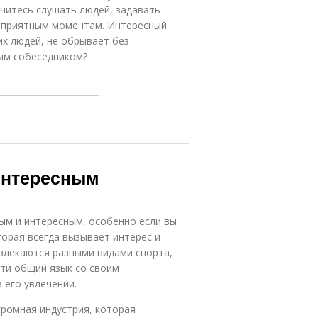
учитесь слушать людей, задавать
я приятным моментам. Интересный
х людей, не обрывает без
ным собеседником?
 интересным
м и интересным, особенно если вы
торая всегда вызывает интерес и
влекаются разными видами спорта,
йти общий язык со своим
 его увлечении.
огромная индустрия, которая