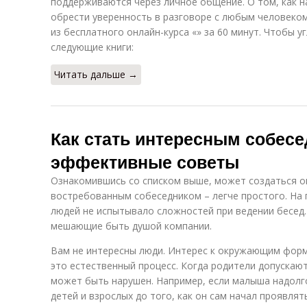
поддерживаются через личное общение. О том, как н
обрести уверенность в разговоре с любым человеко
из бесплатного онлайн-курса «» за 60 минут. Чтобы у
следующие книги:
Читать дальше →
Как стать интересным собес
эффективные советы
Ознакомившись со списком выше, может создаться о
востребованным собеседником – легче простого. На п
людей не испытывало сложностей при ведении бесед.
мешающие быть душой компании.
Вам не интересны люди. Интерес к окружающим форми
это естественный процесс. Когда родители допускают
может быть нарушен. Например, если малыша надолго
детей и взрослых до того, как он сам начал проявля