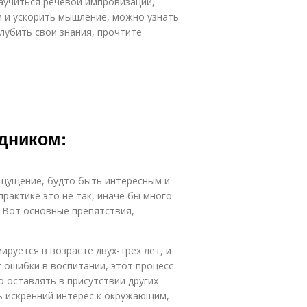
аучиться речевой импровизации,
м и ускорить мышление, можно узнать
глубить свои знания, прочтите
едником:
щущение, будто быть интересным и
рактике это не так, иначе бы много
 Вот основные препятствия,
руется в возрасте двух-трех лет, и
 ошибки в воспитании, этот процесс
 оставлять в присутствии других
ть искренний интерес к окружающим,