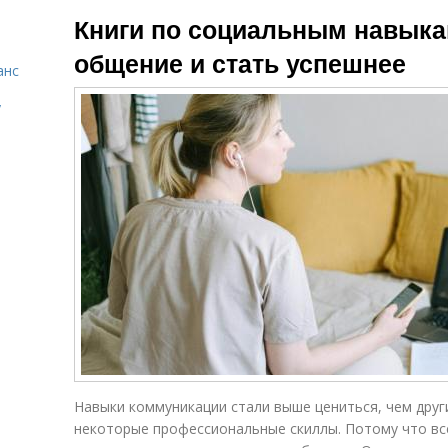
Собеседник к
Книги по социальным навыка
разговору
общение и стать успешнее
анс
у
Навыки коммуникации стали выше цениться, чем друг
некоторые профессиональные скиллы. Потому что вс