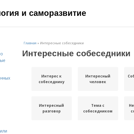
ология и саморазвитие
Главная
»
Интересные собеседники
Интересные собеседники
го
вые
Интерес к
Интересный
Со
енных
собеседнику
человек
Интересный
Тема с
Не
разговор
собеседником
с
жили