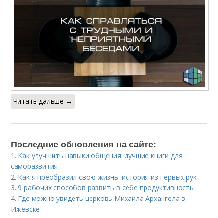
Читать дальше →
Последние обновления на сайте:
1.
Как улучшить навыки общения: лучшие книги для
саморазвития
2.
Как я преобразил свою жизнь: история из первых рук
3.
9 рабочих способов развить в себе продуктивность
4.
Где можно увидеть церковь Михаила Архангела в
Ижевске