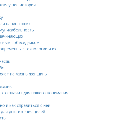
кая у нее история
ху
 для начинающих
ммуникабельность
 начинающих
ресным собеседником
овременные технологии и их
месяц
ебя
лияют на жизнь женщины
 жизнь
о это значит для нашего понимания
но и как справиться с ней
н для достижения целей
ать