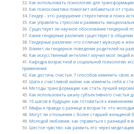
32.
Как использовать психологию для трансформации
33.
Как психосоматика помогает избавиться от страх
34.
Гендер - это: разрушение стереотипов и поиск ис
35.
Как управлять стрессом и развивать эмоциональн
36.
Существует ли научное обоснование гендерной п
37.
Какие гендерные различия существуют в общении 
38.
Гендерные различия: что отличает мужскую и же
39.
Влияет ли гендерное поведение родителей на раз
40.
Как искусственный интеллект изучил мозг людей и
41.
Кафедра возрастной и социальной психологии: ис
применения
42.
Как достичь счастья: 7 способов изменить свою ж
43.
Шаги к счастливой жизни: как изменить себя и ст
44.
Методы трансформации: как стать лучшей версией
45.
Как использовать шкалу субъективного счастья д
46.
10 шагов в будущее: как готовиться к изменениям
47.
Мифы и правда о разнице в возрасте: что молод
48.
Могут ли отношения с более старшей женщиной 
49.
Молодой любовник: как справиться с разницей в 
50.
Шестое чувство: как развить его через медитаци