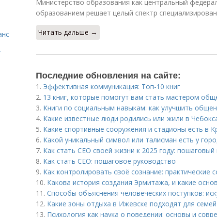
Министерство образования как центральный федерал
образованием решает целый спектр специализированн
Читать дальше →
анс
у
Последние обновления на сайте:
1.
Эффективная коммуникация: Топ-10 книг
2.
13 книг, которые помогут вам стать мастером общ
3.
Книги по социальным навыкам: как улучшить общен
4.
Какие известные люди родились или жили в Чебокс
5.
Какие спортивные сооружения и стадионы есть в К
6.
Какой уникальный символ или талисман есть у гор
7.
Как стать CEO своей жизни к 2025 году: пошаговый
8.
Как стать CEO: пошаговое руководство
9.
Как контролировать своё сознание: практические 
10.
Какова история создания Эрмитажа, и какие осно
11.
Способы объяснения человеческих поступков: ис
12.
Какие зоны отдыха в Ижевске подходят для семей
13.
Психология как наука о поведении: основы и сов