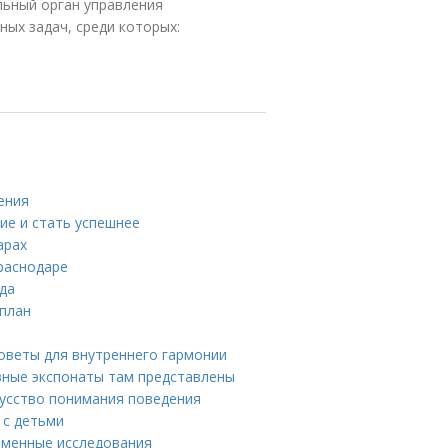
ьный орган управления
ых задач, среди которых:
ения
ие и стать успешнее
арах
раснодаре
ода
 план
советы для внутреннего гармонии
вные экспонаты там представлены
кусство понимания поведения
 с детьми
ременные исследования