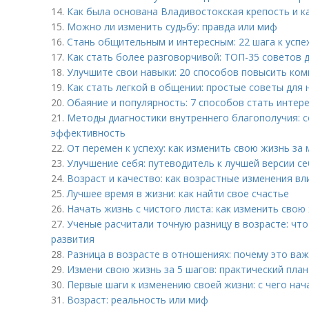
14.
Как была основана Владивостокская крепость и ка
15.
Можно ли изменить судьбу: правда или миф
16.
Стань общительным и интересным: 22 шага к успе
17.
Как стать более разговорчивой: ТОП-35 советов
18.
Улучшите свои навыки: 20 способов повысить ко
19.
Как стать легкой в общении: простые советы для
20.
Обаяние и популярность: 7 способов стать инте
21.
Методы диагностики внутреннего благополучия: с
эффективность
22.
От перемен к успеху: как изменить свою жизнь за 
23.
Улучшение себя: путеводитель к лучшей версии с
24.
Возраст и качество: как возрастные изменения в
25.
Лучшее время в жизни: как найти свое счастье
26.
Начать жизнь с чистого листа: как изменить свою
27.
Ученые расчитали точную разницу в возрасте: чт
развития
28.
Разница в возрасте в отношениях: почему это важ
29.
Измени свою жизнь за 5 шагов: практический пла
30.
Первые шаги к изменению своей жизни: с чего нач
31.
Возраст: реальность или миф