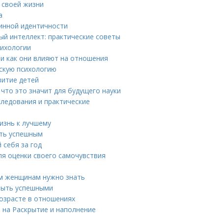
 своей жизни
а
тинной идентичности
ый интеллект: практические советы
сихологии
и как они влияют на отношения
нскую психологию
витие детей
 что это значит для будущего науки
следования и практические
изнь к лучшему
ать успешным
 себя за год
ля оценки своего самочувствия
ым женщинам нужно знать
быть успешными
возрасте в отношениях
ю на Раскрытие и наполнение