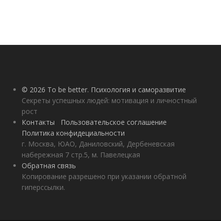
© 2026 To be better. Психология и саморазвитие
Секреты успешных людей: мотивация и личностный
рост
Контакты
Пользовательское соглашение
Политика конфидециальности
г. Москва, ЮАО, Даниловский, Дербеневская
набережная 7 стр.5, м. Павелецкая
Обратная связь
Копирование разрешено при указании обратной
гиперссылки.