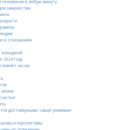
м человеком в любую минуту
для замужества
важно
возрасте
правила
 людям
ие в отношениях
и женщиной
к 2024 году
о влияет на нас
ть
етов
й жизни
счастья
ать
тся достоверными: самая уязвимая
вызовы и перспективы
нщины по поведению