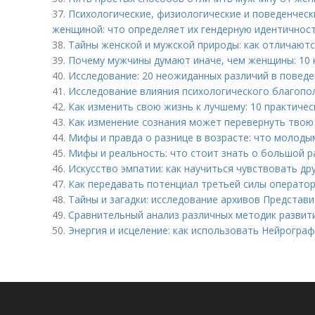
37.
Психологические, физиологические и поведенчес
женщиной: что определяет их гендерную идентичнос
38.
Тайны женской и мужской природы: как отличаютс
39.
Почему мужчины думают иначе, чем женщины: 10 
40.
Исследование: 20 неожиданных различий в повед
41.
Исследование влияния психологического благопол
42.
Как изменить свою жизнь к лучшему: 10 практичес
43.
Как изменение сознания может перевернуть твою 
44.
Мифы и правда о разнице в возрасте: что молод
45.
Мифы и реальность: что стоит знать о большой р
46.
Искусство эмпатии: как научиться чувствовать дру
47.
Как передавать потенциал третьей силы оператор
48.
Тайны и загадки: исследование архивов Представ
49.
Сравнительный анализ различных методик развити
50.
Энергия и исцеление: как использовать Нейрограф