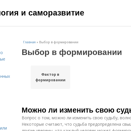
ология и саморазвитие
Главная
»
Выбор в формировании
Выбор в формировании
го
вые
Фактор в
енных
формировании
Можно ли изменить свою суд
Вопрос о том, можно ли изменить свою судьбу, волн
Некоторые считают, что судьба предопределена свы
жили
другие уверены, что каждый человек может формиров