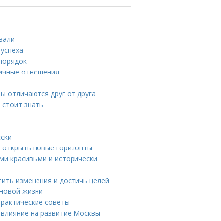
ивали
 успеха
 порядок
ничные отношения
ы отличаются друг от друга
 стоит знать
сски
 и открыть новые горизонты
ми красивыми и исторически
тить изменения и достичь целей
 новой жизни
практические советы
 влияние на развитие Москвы