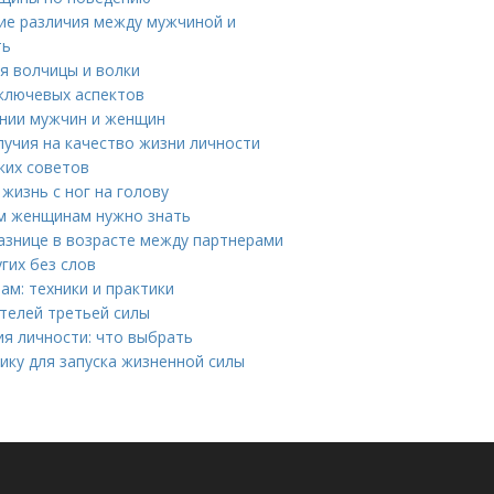
кие различия между мужчиной и
ть
я волчицы и волки
ключевых аспектов
ении мужчин и женщин
учия на качество жизни личности
ких советов
жизнь с ног на голову
ым женщинам нужно знать
азнице в возрасте между партнерами
гих без слов
ам: техники и практики
ителей третьей силы
я личности: что выбрать
ику для запуска жизненной силы