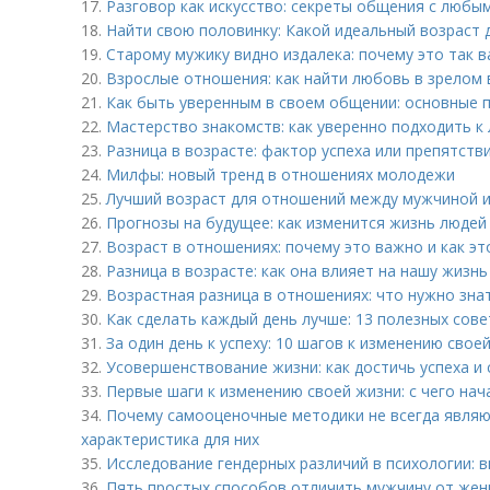
17.
Разговор как искусство: секреты общения с любы
18.
Найти свою половинку: Какой идеальный возраст 
19.
Старому мужику видно издалека: почему это так 
20.
Взрослые отношения: как найти любовь в зрелом 
21.
Как быть уверенным в своем общении: основные 
22.
Мастерство знакомств: как уверенно подходить к
23.
Разница в возрасте: фактор успеха или препятств
24.
Милфы: новый тренд в отношениях молодежи
25.
Лучший возраст для отношений между мужчиной 
26.
Прогнозы на будущее: как изменится жизнь людей 
27.
Возраст в отношениях: почему это важно и как эт
28.
Разница в возрасте: как она влияет на нашу жизнь
29.
Возрастная разница в отношениях: что нужно зна
30.
Как сделать каждый день лучше: 13 полезных сов
31.
За один день к успеху: 10 шагов к изменению свое
32.
Усовершенствование жизни: как достичь успеха и 
33.
Первые шаги к изменению своей жизни: с чего нач
34.
Почему самооценочные методики не всегда являю
характеристика для них
35.
Исследование гендерных различий в психологии: 
36.
Пять простых способов отличить мужчину от же