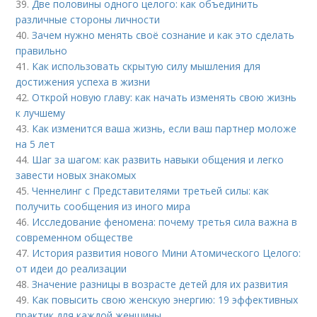
39.
Две половины одного целого: как объединить
различные стороны личности
40.
Зачем нужно менять своё сознание и как это сделать
правильно
41.
Как использовать скрытую силу мышления для
достижения успеха в жизни
42.
Открой новую главу: как начать изменять свою жизнь
к лучшему
43.
Как изменится ваша жизнь, если ваш партнер моложе
на 5 лет
44.
Шаг за шагом: как развить навыки общения и легко
завести новых знакомых
45.
Ченнелинг с Представителями третьей силы: как
получить сообщения из иного мира
46.
Исследование феномена: почему третья сила важна в
современном обществе
47.
История развития нового Мини Атомического Целого:
от идеи до реализации
48.
Значение разницы в возрасте детей для их развития
49.
Как повысить свою женскую энергию: 19 эффективных
практик для каждой женщины