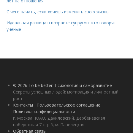
лет на отношения
С чего начать, если хочешь изменить свою жизнь
Идеальная разница в возрасте супругов: что говорят
ученые
© 2026 To be better. Психология и саморазвитие
Секреты успешных людей: мотивация и личностный
рост
Контакты
Пользовательское соглашение
Политика конфидециальности
г. Москва, ЮАО, Даниловский, Дербеневская
набережная 7 стр.5, м. Павелецкая
Обратная связь