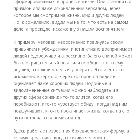
сформировавшихся в процессе жизни. Они становятся
призмой или даже искривленным зеркалом, через
которое мы смотрим на жизнь, мир и других людей.
Но, к сожалению, видим мы не то, что есть на самом
деле, а проекцию, искаженную нашим восприятием.
К примеру, человек, неосознанно повинуясь своим
привычкам и убеждениям, инстинктивно воспринимает
людей недоверчиво и агрессивно. За его спиной может
быть отрицательный опыт или вообще кто-то ему
внушил, что людям нельзя доверять. Это и есть то
искаженное зеркало, через которое он видит и
оценивает даже хороших людей. Подобные и
видоизмененные ситуации можно наблюдать и в
других сферах жизни: кто-то злится, когда его
перебивают, кто-то чувствует обиду , когда над ним
подшучивают, кто-то проклинает жизнь, когда на его
пути встречаются помехи и т.д.
Здесь работает известная бихевиористская формула
«стимул-реакция», когда психика человека