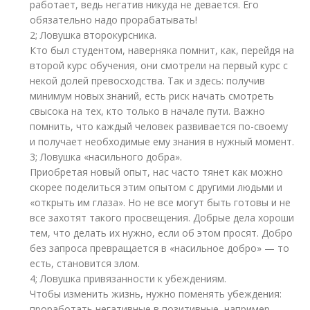
работает, ведь негатив никуда не девается. Его
обязательно надо прорабатывать!
2; Ловушка второкурсника.
Кто был студентом, наверняка помнит, как, перейдя на
второй курс обучения, они смотрели на первый курс с
некой долей превосходства. Так и здесь: получив
минимум новых знаний, есть риск начать смотреть
свысока на тех, кто только в начале пути. Важно
помнить, что каждый человек развивается по-своему
и получает необходимые ему знания в нужный момент.
3; Ловушка «насильного добра».
Приобретая новый опыт, нас часто тянет как можно
скорее поделиться этим опытом с другими людьми и
«открыть им глаза». Но не все могут быть готовы и не
все захотят такого просвещения. Добрые дела хороши
тем, что делать их нужно, если об этом просят. Добро
без запроса превращается в «насильное добро» — то
есть, становится злом.
4; Ловушка привязанности к убеждениям.
Чтобы изменить жизнь, нужно поменять убеждения:
проработать негативные в позитивные, например.