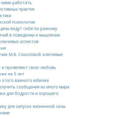
с ними работать
ективных практик
актики
жской психологии
щины ведут себя по-разному
ичий в поведении и мышлении
ключевых аспектов
тью
чия М.В. Соколовой: ключевые
 и проявляют свою любовь
оже на 5 лет
ле этого важного юбилея
получить сообщения из иного мира
ика для бодрости и хорошего
ику для запуска жизненной силы
инами