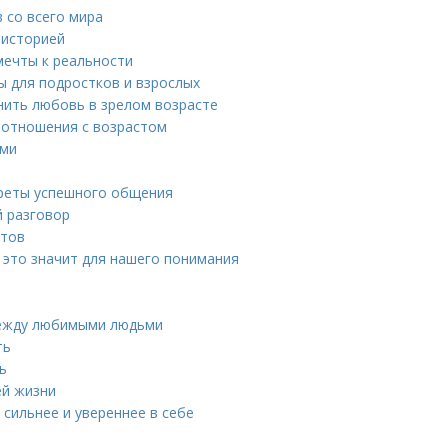
 со всего мира
 историей
мечты к реальности
ы для подростков и взрослых
анить любовь в зрелом возрасте
 отношения с возрастом
ьми
креты успешного общения
й разговор
етов
о это значит для нашего понимания
 между любимыми людьми
ть
ь
ей жизни
сильнее и увереннее в себе