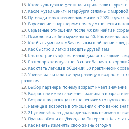
16.
Какие культурные фестивали привлекают туристов
17.
Какие музеи Санкт-Петербурга связаны с мировой
18.
Путеводитель к изменению жизни в 2025 году: от 
19.
Взросление с партнером: почему отношения важн
20.
Серьезные отношения после 40: как найти и сохр
21.
Психология любви мужчины за 60: Как изменились
22.
Как быть умным и обаятельным в общении с люд
23.
Как быстро и легко заводить друзей тем
24.
Как построить эффективный диалог с людьми: се
25.
Разговор как искусство: 3 способа начать хороши
26.
Как стать легким в общении: 50 практических сов
27.
Ученые расчитали точную разницу в возрасте: чт
развития
28.
Выбор партнёра: почему возраст имеет значение
29.
Возраст не имеет значения: разница в возрасте
30.
Возрастная разница в отношениях: что нужно зна
31.
Разница в возрасте в отношениях: что важно знат
32.
21-дневный план для кардинальных перемен в сво
33.
Правила Жизни от Джордана Питерсона: Как стать 
34.
Как начать изменять свою жизнь сегодня