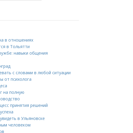
ха в отношениях
тся в Тольятти
дружбе: навыки общения
нград
евать с словами в любой ситуации
ты от психолога
деса
г на полную
ководство
цесс принятия решений
успеха
увидеть в Ульяновске
зным человеком
ов