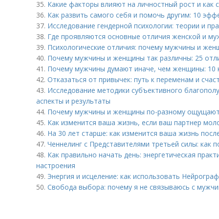
35.
Какие факторы влияют на личностный рост и как 
36.
Как развить самого себя и помочь другим: 10 эфф
37.
Исследование гендерной психологии: теории и пр
38.
Где проявляются основные отличия женской и му
39.
Психологические отличия: почему мужчины и жен
40.
Почему мужчины и женщины так различны: 25 отл
41.
Почему мужчины думают иначе, чем женщины: 10 
42.
Отказаться от привычек: путь к переменам и счас
43.
Исследование методики субъективного благополу
аспекты и результаты
44.
Почему мужчины и женщины по-разному ощущают
45.
Как изменится ваша жизнь, если ваш партнер мол
46.
На 30 лет старше: как изменится ваша жизнь пос
47.
Ченнелинг с Представителями третьей силы: как 
48.
Как правильно начать день: энергетическая практ
настроения
49.
Энергия и исцеление: как использовать Нейрограф
50.
Свобода выбора: почему я не связываюсь с мужч