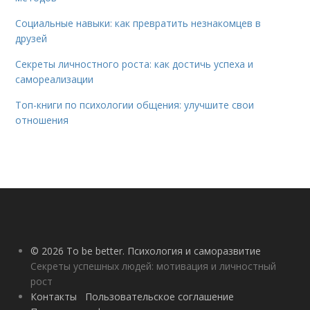
Социальные навыки: как превратить незнакомцев в
друзей
Секреты личностного роста: как достичь успеха и
самореализации
Топ-книги по психологии общения: улучшите свои
отношения
© 2026 To be better. Психология и саморазвитие
Секреты успешных людей: мотивация и личностный
рост
Контакты
Пользовательское соглашение