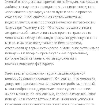
Ученый в процессе экспериментов наблюдал, как крыса в
лабиринте научается находить путь к пище, складывая
«познавательную карту» этого пути и это не простое
сочетание. «Познавательная карта»,животным,
подкрепляется, а не простоорганической потребности.
Благодаря Толмену в 30 - 40-х годах прошлого века в
американской психологии стало принято трактовать
человека как белую большую крысу, погруженную в свои
мысли. В XX веке представители бихевиоризма,
отстаивали детерминистическое объяснение механизмов
поведения и вводили промежуточные переменные,
которые были связаны с мотивационными и
познавательными факторами.
Халл ввел в психологию термин машинообразной
целесообразности поведения. Он считал, что человека
допустимо рассматривать в качестве робота, который
машинообразно поддерживает свое существование.
Живая машина, по его мнению, способна изменять свое
поведение в соответствии с изменяющимся условиям.
Основная идея Скиннера заключалась в описании роли