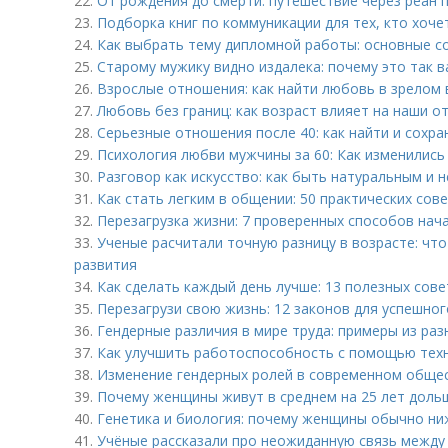
22.
От рождения до смерти: путешествие через реан 
23.
Подборка книг по коммуникации для тех, кто хоче
24.
Как выбрать тему дипломной работы: основные с
25.
Старому мужику видно издалека: почему это так 
26.
Взрослые отношения: как найти любовь в зрелом 
27.
Любовь без границ: как возраст влияет на наши 
28.
Серьезные отношения после 40: как найти и сохр
29.
Психология любви мужчины за 60: Как изменились
30.
Разговор как искусство: как быть натуральным и
31.
Как стать легким в общении: 50 практических сов
32.
Перезагрузка жизни: 7 проверенных способов нача
33.
Ученые расчитали точную разницу в возрасте: чт
развития
34.
Как сделать каждый день лучше: 13 полезных сов
35.
Перезагрузи свою жизнь: 12 законов для успешног
36.
Гендерные различия в мире труда: примеры из раз
37.
Как улучшить работоспособность с помощью тех
38.
Изменение гендерных ролей в современном общес
39.
Почему женщины живут в среднем на 25 лет доль
40.
Генетика и биология: почему женщины обычно н
41.
Учёные рассказали про неожиданную связь между