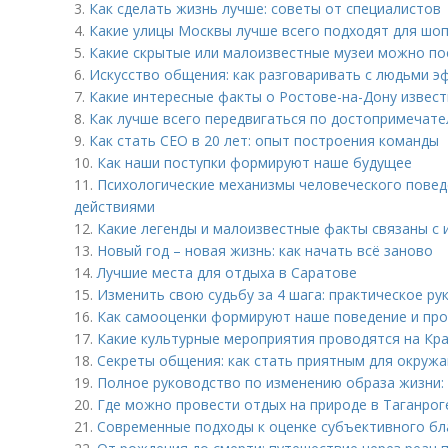
3.
Как сделать жизнь лучше: советы от специалистов
4.
Какие улицы Москвы лучше всего подходят для шо
5.
Какие скрытые или малоизвестные музеи можно по
6.
Искусство общения: как разговаривать с людьми 
7.
Какие интересные факты о Ростове-на-Дону извес
8.
Как лучше всего передвигаться по достопримечат
9.
Как стать CEO в 20 лет: опыт построения команды
10.
Как наши поступки формируют наше будущее
11.
Психологические механизмы человеческого повед
действиями
12.
Какие легенды и малоизвестные факты связаны с
13.
Новый год – новая жизнь: как начать всё заново
14.
Лучшие места для отдыха в Саратове
15.
Изменить свою судьбу за 4 шага: практическое ру
16.
Как самооценки формируют наше поведение и про
17.
Какие культурные мероприятия проводятся на Кра
18.
Секреты общения: как стать приятным для окруж
19.
Полное руководство по изменению образа жизни: 
20.
Где можно провести отдых на природе в Таганрог
21.
Современные подходы к оценке субъективного бл