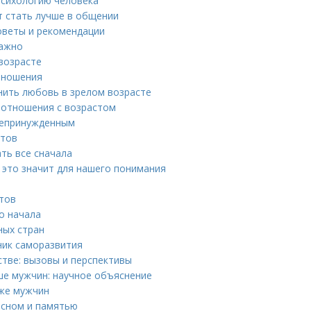
психологию человека
т стать лучше в общении
оветы и рекомендации
важно
возрасте
отношения
анить любовь в зрелом возрасте
 отношения с возрастом
 непринужденным
етов
ть все сначала
о это значит для нашего понимания
етов
о начала
ных стран
ник саморазвития
тве: вызовы и перспективы
ше мужчин: научное объяснение
иже мужчин
 сном и памятью