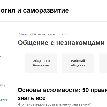
ология и саморазвитие
Главная
»
Общение с незнакомцами
Общение с незнакомцами
о
Общение с
Рабочий
близкими
общение
нять
Основы вежливости: 50 прав
знать все
щения
Что такое вежливость и почему она важна?