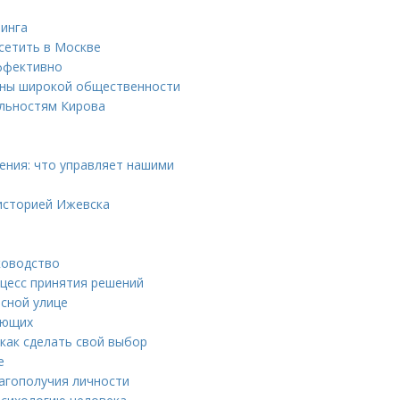
пинга
сетить в Москве
эффективно
тны широкой общественности
ельностям Кирова
ения: что управляет нашими
 историей Ижевска
ководство
цесс принятия решений
сной улице
ающих
как сделать свой выбор
е
агополучия личности