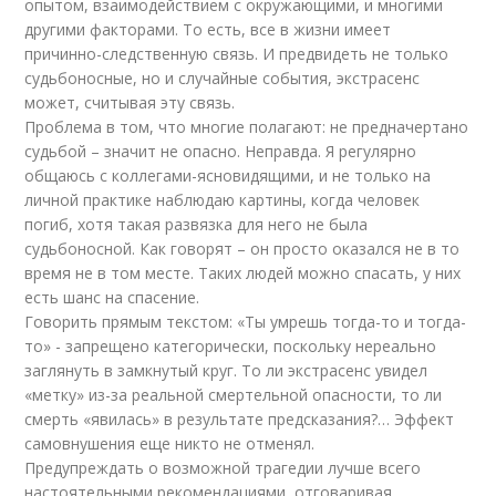
опытом, взаимодействием с окружающими, и многими
другими факторами. То есть, все в жизни имеет
причинно-следственную связь. И предвидеть не только
судьбоносные, но и случайные события, экстрасенс
может, считывая эту связь.
Проблема в том, что многие полагают: не предначертано
судьбой – значит не опасно. Неправда. Я регулярно
общаюсь с коллегами-ясновидящими, и не только на
личной практике наблюдаю картины, когда человек
погиб, хотя такая развязка для него не была
судьбоносной. Как говорят – он просто оказался не в то
время не в том месте. Таких людей можно спасать, у них
есть шанс на спасение.
Говорить прямым текстом: «Ты умрешь тогда-то и тогда-
то» - запрещено категорически, поскольку нереально
заглянуть в замкнутый круг. То ли экстрасенс увидел
«метку» из-за реальной смертельной опасности, то ли
смерть «явилась» в результате предсказания?… Эффект
самовнушения еще никто не отменял.
Предупреждать о возможной трагедии лучше всего
настоятельными рекомендациями, отговаривая