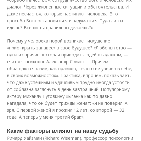
диалог. Через жизненные ситуации и обстоятельства. И
даже несчастья, которые настигают человека. Это
просьба Бога остановиться и задуматься. Туда ли ты
идешь? Все ли ты правильно делаешь?»
Почему у человека порой возникает искушение
«приоткрыть занавес» в свое будущее? «Любопытство —
одна из причин, которая приводит людей к гадалкам, —
считает психолог Александр Свияш. — Причем
обращаются к ним, как правило, те, кто не уверен в себе,
в своих возможностях». Практика, впрочем, показывает,
что даже успешным и удачливым трудно иногда устоять
от соблазна заглянуть в день завтрашний. Популярному
актеру Михаилу Пуговкину цыганка как-то давно
нагадала, что он будет трижды женат: «Я не поверил. А
зря. С первой женой я прожил 12 лет, со второй — 32
года. А теперь у меня третий брак».
Какие факторы влияют на нашу судьбу
Ричард Уайзман (Richard Wiseman), профессор психологии