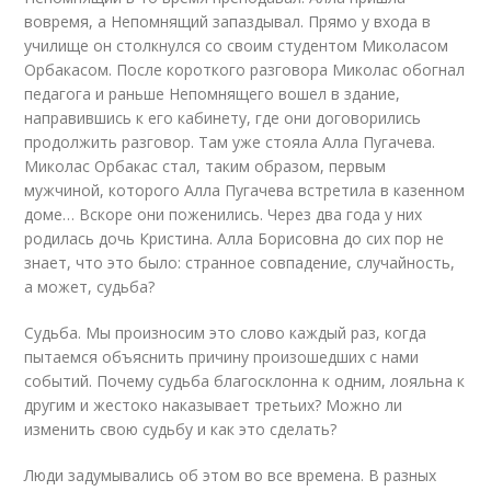
вовремя, а Непомнящий запаздывал. Прямо у входа в
училище он столкнулся со своим студентом Миколасом
Орбакасом. После короткого разговора Миколас обогнал
педагога и раньше Непомнящего вошел в здание,
направившись к его кабинету, где они договорились
продолжить разговор. Там уже стояла Алла Пугачева.
Миколас Орбакас стал, таким образом, первым
мужчиной, которого Алла Пугачева встретила в казенном
доме… Вскоре они поженились. Через два года у них
родилась дочь Кристина. Алла Борисовна до сих пор не
знает, что это было: странное совпадение, случайность,
а может, судьба?
Судьба. Мы произносим это слово каждый раз, когда
пытаемся объяснить причину произошедших с нами
событий. Почему судьба благосклонна к одним, лояльна к
другим и жестоко наказывает третьих? Можно ли
изменить свою судьбу и как это сделать?
Люди задумывались об этом во все времена. В разных