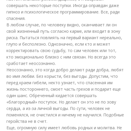
совершать некоторые поступки. Иногда оправдан даже
гипноз и психологическое программирование. Все, ради
спасения.
В любом случае, по человеку видно, оканчивает ли он
свой жизненный путь согласно карме, или входит в зону
риска. Пытаться повлиять на первый вариант нереально,
глупо и бесполезно. Однозначно, если кто и может
корректировать свою судьбу, то сам человек или тот,
кто эмоционально близко с ним связан. Но всегда это
сработает неосознанно.
Неосознанно, это когда добро делают ради добра, любят
во имя любви. Без корысти, без выгоды. Допустим, что
перед краем гибели, некто узнает, что спасенная им
жизнь постороннего, смоет часть грехов и подарит еще
один шанс. Обреченный кидается совершать
«благородный» поступок. Но делает он это не по зову
сердца, а из-за личной выгоды. По сути, человек не
поменялся, не очистился и ничему не научился. Подобные
геройства не в счет.
Еще, огромную силу имеет любовь родных и молитва. Не