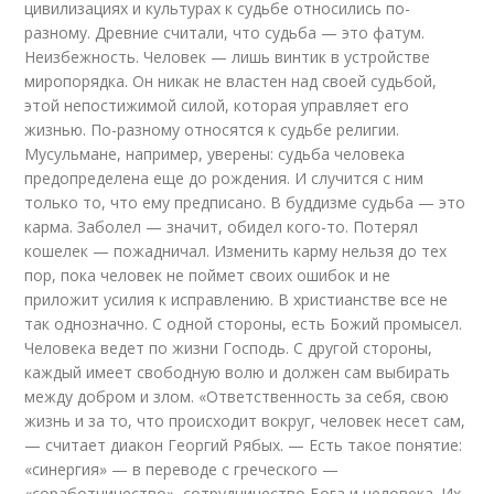
цивилизациях и культурах к судьбе относились по-
разному. Древние считали, что судьба — это фатум.
Неизбежность. Человек — лишь винтик в устройстве
миропорядка. Он никак не властен над своей судьбой,
этой непостижимой силой, которая управляет его
жизнью. По-разному относятся к судьбе религии.
Мусульмане, например, уверены: судьба человека
предопределена еще до рождения. И случится с ним
только то, что ему предписано. В буддизме судьба — это
карма. Заболел — значит, обидел кого-то. Потерял
кошелек — пожадничал. Изменить карму нельзя до тех
пор, пока человек не поймет своих ошибок и не
приложит усилия к исправлению. В христианстве все не
так однозначно. С одной стороны, есть Божий промысел.
Человека ведет по жизни Господь. С другой стороны,
каждый имеет свободную волю и должен сам выбирать
между добром и злом. «Ответственность за себя, свою
жизнь и за то, что происходит вокруг, человек несет сам,
— считает диакон Георгий Рябых. — Есть такое понятие:
«синергия» — в переводе с греческого —
«соработничество», сотрудничество Бога и человека. Их