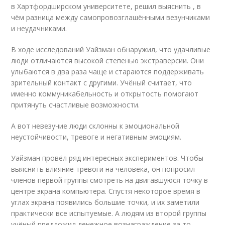
в Хартфордширском университете, решил выяснить , в
чём разница между самопровозглашёнными везунчиками
и неудачниками.
В ходе исследований Уайзман обнаружил, что удачливые
люди отличаются высокой степенью экстраверсии. Они
улыбаются в два раза чаще и стараются поддерживать
зрительный контакт с другими. Учёный считает, что
именно коммуникабельность и открытость помогают
притянуть счастливые возможности.
А вот невезучие люди склонны к эмоциональной
неустойчивости, тревоге и негативным эмоциям.
Уайзман провёл ряд интересных экспериментов. Чтобы
выяснить влияние тревоги на человека, он попросил
членов первой группы смотреть на двигавшуюся точку в
центре экрана компьютера. Спустя некоторое время в
углах экрана появились большие точки, и их заметили
практически все испытуемые. А людям из второй группы
учёный предложил денежное вознаграждение за то,