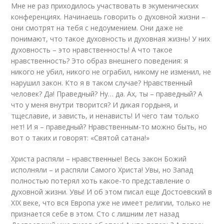
Мне не раз приходилось участвовать в экуменических
конференциях. Начинаешь говорить о духовной жизни –
они смотрят на тебя с недоумением. Они даже не
понимают, что такое духовность и духовная жизнь! У них
духовность – это нравственность! А что такое
нравственность? Это образ внешнего поведения: я
никого не убил, никого не ограбил, никому не изменил, не
нарушил закон. Кто я в таком случае? Нравственный
человек? Да! Праведный? Ну… да. Ах, ты – праведный? А
что у меня внутри творится? И дикая гордыня, и
тщеславие, и зависть, и ненависть! И чего там только
нет! И я – праведный? Нравственным-то можно быть, но
вот о таких и говорят: «Святой сатана!»
Христа распяли – нравственные! Весь закон Божий
исполняли – и распяли Самого Христа! Увы, но Запад
полностью потерял хоть какое-то представление о
духовной жизни. Увы! И об этом писал еще Достоевский в
XIX веке, что вся Европа уже не имеет религии, только не
признается себе в этом. Сто с лишним лет назад