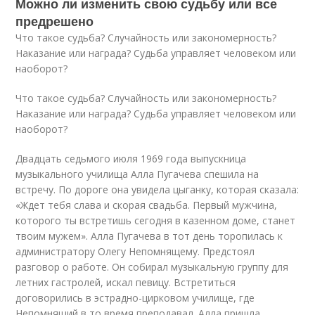
Можно ли изменить свою судьбу или все
предрешено
Что такое судьба? Случайность или закономерность?
Наказание или награда? Судьба управляет человеком или
наоборот?
Что такое судьба? Случайность или закономерность?
Наказание или награда? Судьба управляет человеком или
наоборот?
Двадцать седьмого июля 1969 года выпускница
музыкального училища Алла Пугачева спешила на
встречу. По дороге она увидела цыганку, которая сказала:
«Ждет тебя слава и скорая свадьба. Первый мужчина,
которого ты встретишь сегодня в казенном доме, станет
твоим мужем». Алла Пугачева в тот день торопилась к
администратору Олегу Непомнящему. Предстоял
разговор о работе. Он собирал музыкальную группу для
летних гастролей, искал певицу. Встретиться
договорились в эстрадно-цирковом училище, где
Непомнящий в то время преподавал. Алла пришла