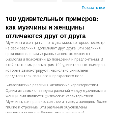
Показать все
100 удивительных примеров:
Различия между
Когнитивные
мужчиной
различия
как мужчины и женщины
отличаются друг от друга
Мужчины и женщины — это два мира, которые, несмотря
Различия в стиле
Различия в принятии
на свои различия, дополняют друг друга. Эти различия
проявляются в самых разных аспектах жизни: от
биологии и психологии до поведения и предпочтений. В
этой статье мы рассмотрим 100 удивительных примеров,
которые демонстрируют, насколько уникальны
Различия в
Различия в подходах
представители сильного и прекрасного пола.
восприятии
Биологические различия Физические характеристики
Одним из самых очевидных различий между мужчинами и
женщинами являются физические характеристики.
Различия в
Основные различия
эмоциональных
Мужчины, как правило, сильнее и выше, а женщины более
проявлениях
гибкие и стройные. Эти различия обусловлены
гормональными особенностями и эволюцией.