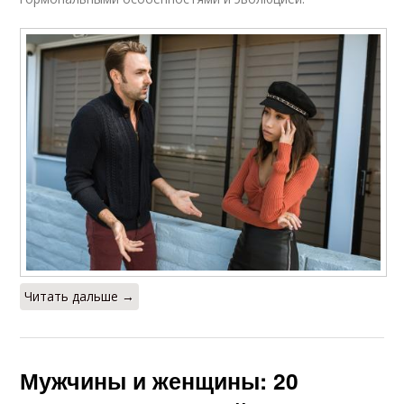
Различия в
Эмоциональные
физических и
потребности
Гормональные
Ключевые различия
различия
Социальные
Различия между
различия
мужчинами
Читать дальше →
Различия в
Различия в
коммуникационном
эмоциональной сфере
стиле
Мужчины и женщины: 20