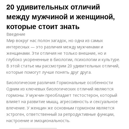
20 удивительных отличий
Различия в
Различия в
коммуникации
воспитании
между мужчиной и женщиной,
которые стоит знать
Различия в
Введение
эмоциональной
Различия в общении
Мир вокруг нас полон загадок, но одна из самых
устойчивости
интересных — это различия между мужчинами и
женщинами. Эти отличия не только внешние, но и
глубоко укорененные в биологии, психологии и культуре.
Различия в
Различия в
В этой статье мы рассмотрим 20 удивительных отличий,
гормональной
социальном
которые помогут лучше понять друг друга.
системе
поведении
Биологические различия Гормональные особенности
Одним из ключевых биологических отличий являются
гормоны. У мужчин преобладает тестостерон, который
влияет на развитие мышц, агрессивность и сексуальное
влечение. У женщин же основным гормоном является
эстроген, ответственный за репродуктивные функции,
настроение и эмоциональность.