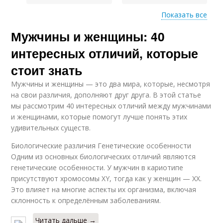
Показать все
Различия в
Мужчины и женщины: 40
Различия между
когнитивных
мужчинами
способностях
интересных отличий, которые
стоит знать
Мужчины и женщины — это два мира, которые, несмотря
Различия в
Различия в общении
на свои различия, дополняют друг друга. В этой статье
эмоциональной сфере
мы рассмотрим 40 интересных отличий между мужчинами
и женщинами, которые помогут лучше понять этих
удивительных существ.
Различия в
Различия на
Биологические различия Генетические особенности
коммуникации
поведение
Одним из основных биологических отличий являются
генетические особенности. У мужчин в кариотипе
присутствуют хромосомы XY, тогда как у женщин — XX.
Это влияет на многие аспекты их организма, включая
Различия в
Различия в
склонность к определённым заболеваниям.
мышечной ткани
физической силе
Читать дальше →