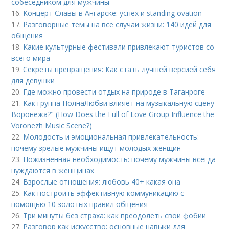
собеседником для мужчины
16.
Концерт Славы в Ангарске: успех и standing ovation
17.
Разговорные темы на все случаи жизни: 140 идей для
общения
18.
Какие культурные фестивали привлекают туристов со
всего мира
19.
Секреты превращения: Как стать лучшей версией себя
для девушки
20.
Где можно провести отдых на природе в Таганроге
21.
Как группа ПолнаЛюбви влияет на музыкальную сцену
Воронежа?" (How Does the Full of Love Group Influence the
Voronezh Music Scene?)
22.
Молодость и эмоциональная привлекательность:
почему зрелые мужчины ищут молодых женщин
23.
Пожизненная необходимость: почему мужчины всегда
нуждаются в женщинах
24.
Взрослые отношения: любовь 40+ какая она
25.
Как построить эффективную коммуникацию с
помощью 10 золотых правил общения
26.
Три минуты без страха: как преодолеть свои фобии
27.
Разговор как искусство: основные навыки для