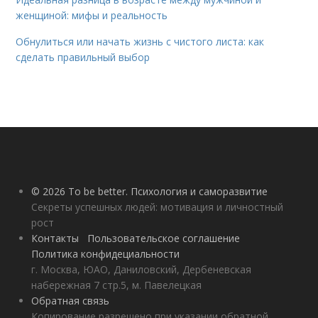
женщиной: мифы и реальность
Обнулиться или начать жизнь с чистого листа: как
сделать правильный выбор
© 2026 To be better. Психология и саморазвитие
Секреты успешных людей: мотивация и личностный
рост
Контакты
Пользовательское соглашение
Политика конфидециальности
г. Москва, ЮАО, Даниловский, Дербеневская
набережная 7 стр.5, м. Павелецкая
Обратная связь
Копирование разрешено при указании обратной