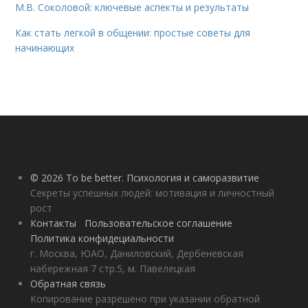
М.В. Соколовой: ключевые аспекты и результаты
Как стать легкой в общении: простые советы для
начинающих
© 2026 To be better. Психология и саморазвитие
Секреты успешных людей: мотивация и личностный
рост
Контакты
Пользовательское соглашение
Политика конфидециальности
г. Москва, ЮАО, Даниловский, Дербеневская
набережная 7 стр.5, м. Павелецкая
Обратная связь
Копирование разрешено при указании обратной