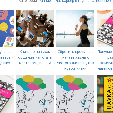
Категории:
Ранние года
,
Карьер в группе
,
Основные х
учение:
Книги по навыкам
Сбросить прошлое и
Популярн
оветов и
общения: как стать
начать жизнь с
ра
учших
мастером диалога
чистого листа: путь к
коммун
новой жизни
навыков:
для у
об