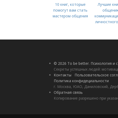
10 книг, которые
Лучшие кни
помогут вам стать
общени
мастером общения
коммуникаци
личностного
© 2026 To be better. Психология и
Секреты успешных людей: мотивац
Контакты
Пользовательское сог
Политика конфидециальности
г. Москва, ЮАО, Даниловский, Дерб
Обратная связь
Копирование разрешено при указан