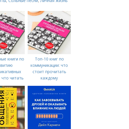
иты
,
Сольные песни
,
Личная жизнь
ые книги по
Топ-10 книг по
звитию
коммуникации: что
икативных
стоит прочитать
 что читать
каждому
спешного
щения