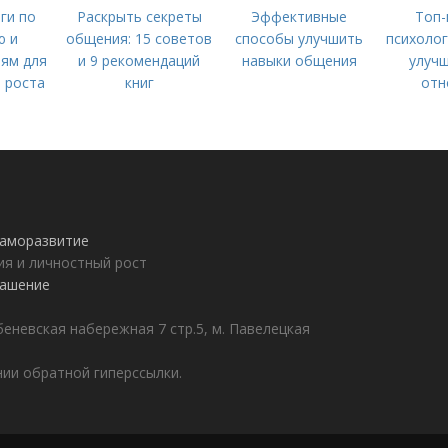
ги по
Раскрыть секреты
Эффективные
Топ-
ю и
общения: 15 советов
способы улучшить
психолог
ям для
и 9 рекомендаций
навыки общения
улучш
 роста
книг
отн
 саморазвитие
ия и личностный рост
лашение
еневская набережная 7 стр.5, м. Павелецкая
ии обратной гиперссылки.