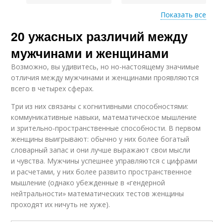
Показать все
Различия в
20 ужасных различий между
коммуникационном
Мужской стиль
стиле
мужчинами и женщинами
Возможно, вы удивитесь, но но-настоящему значимые
отличия между мужчинами и женщинами проявляются
всего в четырех сферах.
Женский стиль
Три из них связаны с когнитивными способностями:
коммуникативные навыки, математическое мышление
и зрительно-пространственные способности. В первом
женщины выигрывают: обычно у них более богатый
словарный запас и они лучше выражают свои мысли
и чувства. Мужчины успешнее управляются с цифрами
и расчетами, у них более развито пространственное
мышление (однако убежденные в «гендерной
нейтральности» математических тестов женщины
проходят их ничуть не хуже).