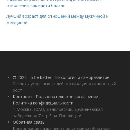
отношений: как найти баланс
Лучший возраст для отношений между мужчиной и
женщиной
© 2026 To be better. Психология и саморазвитие
Секреты успешных людей: мотивация и личностный
рост
Контакты
Пользовательское соглашение
Политика конфидециальности
г. Москва, ЮАО, Даниловский, Дербеневская
набережная 7 стр.5, м. Павелецкая
Обратная связь
Копирование разрешено при указании обратной