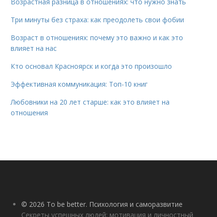
Возрастная разница в отношениях: что нужно знать
Три минуты без страха: как преодолеть свои фобии
Возраст в отношениях: почему это важно и как это
влияет на нас
Кто основал Красноярск и когда это произошло
Эффективная коммуникация: Топ-10 книг
Любовники на 20 лет старше: как это влияет на
отношения
© 2026 To be better. Психология и саморазвитие
Секреты успешных людей: мотивация и личностный