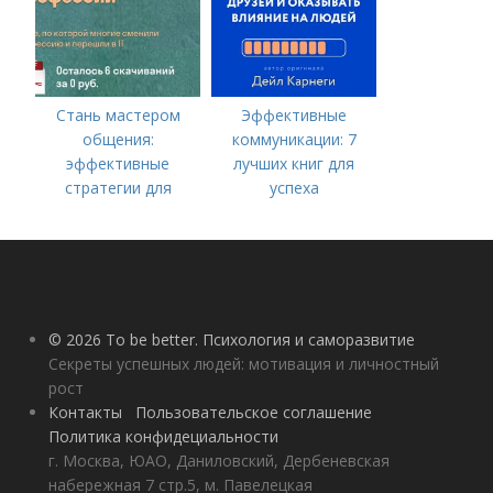
Стань мастером
Эффективные
общения:
коммуникации: 7
эффективные
лучших книг для
стратегии для
успеха
улучшения
коммуникативных
навыков
© 2026 To be better. Психология и саморазвитие
Секреты успешных людей: мотивация и личностный
рост
Контакты
Пользовательское соглашение
Политика конфидециальности
г. Москва, ЮАО, Даниловский, Дербеневская
набережная 7 стр.5, м. Павелецкая