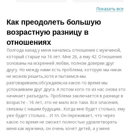
Показать все
Как преодолеть большую
Разница на интимные
Разницы на
отношения
планирование
возрастную разницу в
отношениях
Полгода назад у меня начались отношения с мужчиной,
Большая разница
Разница в возрасте
который старше на 16 лет. Мне 26, а ему 42. Отношения
основаны на искренней любви, полном доверии друг
другу. Но между нами есть проблема, которую мы никак
не можем решить,хотя и пытаемся-мы
разговариваем,обсуждаем,на какое-то время мы
Проблемы при
Идеальная разница
успокаиваем друг друга. А потом кого-то из нас снова это
большой разнице
начинает разъедать. Проблема заключается в разнице в
возрасте - 16 лет, это не мало все-таки. Все опасения,
связаны с нашим будущим…Когда мне будет столько, ему
уже будет столько… И тп. Он переживает, что через
Разница на
какое-то время не сможет полностью удовлетворять
планирование
меня как мужчина, он очень хочет детей, а у меня