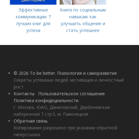
Эффективные
Книги по социальным
коммуникации: 7
навыкам: как
лучших книг для
улучшить общение и
успеха
стать успешнее
© 2026 To be better. Психология и саморазвитие
Секреты успешных людей: мотивация и личностный
рост
Контакты
Пользовательское соглашение
Политика конфидециальности
г. Москва, ЮАО, Даниловский, Дербеневская
набережная 7 стр.5, м. Павелецкая
Обратная связь
Копирование разрешено при указании обратной
гиперссылки.