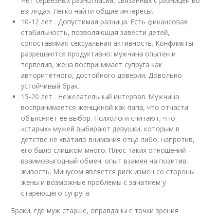
Нет серьезных разногласий, связанных с разницей во
взглядах. Легко найти общие интересы.
10-12 лет . Допустимая разница. Есть финансовая
стабильность, позволяющая завести детей,
сопоставимая сексуальная активность. Конфликты
разрешаются продуктивно: мужчина опытен и
терпелив, жена воспринимает супруга как
авторитетного, достойного доверия. Довольно
устойчивый брак.
15-20 лет . Нежелательный интервал. Мужчина
воспринимается женщиной как папа, что отчасти
объясняет ее выбор. Психологи считают, что
«старых» мужей выбирают девушки, которым в
детстве не хватило внимания отца либо, напротив,
его было слишком много. Плюс таких отношений –
взаимовыгодный обмен: опыт взамен на позитив,
живость. Минусом является риск измен со стороны
жены и возможные проблемы с зачатием у
стареющего супруга.
Браки, где муж старше, оправданы с точки зрения