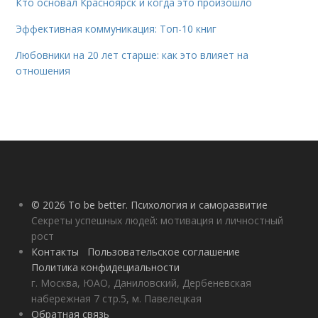
Кто основал Красноярск и когда это произошло
Эффективная коммуникация: Топ-10 книг
Любовники на 20 лет старше: как это влияет на
отношения
© 2026 To be better. Психология и саморазвитие
Секреты успешных людей: мотивация и личностный
рост
Контакты
Пользовательское соглашение
Политика конфидециальности
г. Москва, ЮАО, Даниловский, Дербеневская
набережная 7 стр.5, м. Павелецкая
Обратная связь