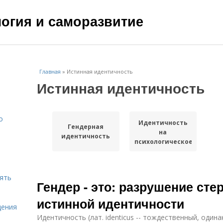
ология и саморазвитие
Главная
»
Истинная идентичность
Истинная идентичность
о
Идентичность
Гендерная
на
идентичность
психологическое
благополучие
нять
Гендер - это: разрушение сте
истинной идентичности
щения
Идентичность (лат. identicus -- тождественный, один