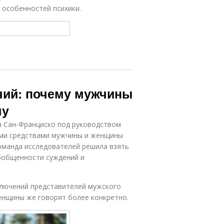
 особенностей психики.
чий: почему мужчины
му
та Сан-Франциско под руководством
ми средствами мужчины и женщины
оманда исследователей решила взять
обобщенности суждений и
лючений представителей мужского
енщины же говорят более конкретно.