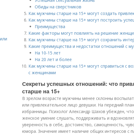
Успешная сексуальная жизнь
Обиды на сверстников
Как мужчины старше на 15+ могут создать привл
Как мужчины старше на 15+ могут построить усп
Преимущества
Какие факторы могут повлиять на решение женщи
жили
Как мужчины старше на 15+ могут сохранить инте
Какие преимущества и недостатки отношений с м
На 10-15 лет
На 20 лет и более
Как мужчины старше на 15+ могут справиться с 
с женщинами
Секреты успешных отношений: что прив
старше на 15+
В зрелом возрасте мужчины менее склонны воспылат
или привлекательное лицо девушки. На передний пла
избранницы. Психолог Александр Шахов убежден, что
женское умение слушать, поддерживать и вдохновля
уверенность в себе, достоинство, самоценность, чув
юмора. Значение имеет наличие общих интересов с