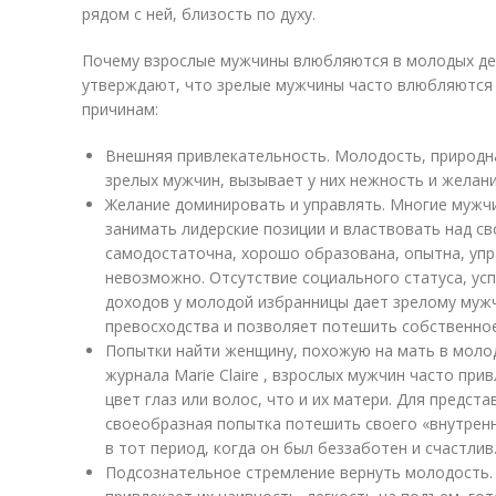
рядом с ней, близость по духу.
Почему взрослые мужчины влюбляются в молодых деву
утверждают, что зрелые мужчины часто влюбляются 
причинам:
Внешняя привлекательность. Молодость, природн
зрелых мужчин, вызывает у них нежность и желан
Желание доминировать и управлять. Многие мужч
занимать лидерские позиции и властвовать над с
самодостаточна, хорошо образована, опытна, упр
невозможно. Отсутствие социального статуса, ус
доходов у молодой избранницы дает зрелому му
превосходства и позволяет потешить собственное
Попытки найти женщину, похожую на мать в моло
журнала Marie Claire , взрослых мужчин часто п
цвет глаз или волос, что и их матери. Для предст
своеобразная попытка потешить своего «внутренн
в тот период, когда он был беззаботен и счастлив
Подсознательное стремление вернуть молодость.