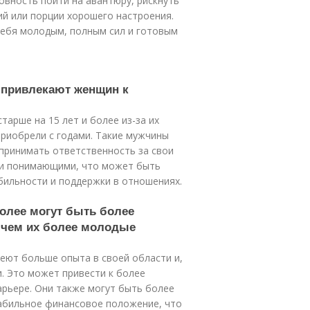
товность пойти на авантюру, рискнуть
ний или порции хорошего настроения.
себя молодым, полным сил и готовым
а привлекают женщин к
арше на 15 лет и более из-за их
приобрели с годами. Такие мужчины
принимать ответственность за свои
 и понимающими, что может быть
ильности и поддержки в отношениях.
более могут быть более
 чем их более молодые
еют больше опыта в своей области и,
. Это может привести к более
арьере. Они также могут быть более
абильное финансовое положение, что