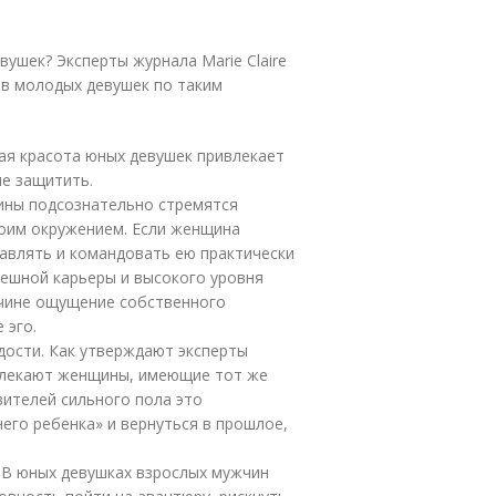
шек? Эксперты журнала Marie Claire
в молодых девушек по таким
ая красота юных девушек привлекает
ие защитить.
ины подсознательно стремятся
воим окружением. Если женщина
авлять и командовать ею практически
пешной карьеры и высокого уровня
жчине ощущение собственного
 эго.
дости. Как утверждают эксперты
ривлекают женщины, имеющие тот же
авителей сильного пола это
его ребенка» и вернуться в прошлое,
.
 В юных девушках взрослых мужчин