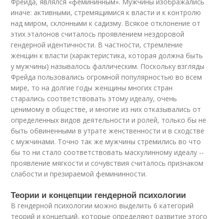
Фрейда, являлся «фемининным». Мужчины изображались
иначе: активными, стремящимися к власти и к контролю
над миром, склонными к садизму. Всякое отклонение от
этих эталонов считалось проявлением нездоровой
гендерной идентичности. В частности, стремление
женщин к власти (характеристика, которая должна быть
у мужчины) называлось фаллическим. Поскольку взгляды
Фрейда пользовались огромной популярностью во всем
мире, то на долгие годы женщины многих стран
старались соответствовать этому идеалу, очень
ценимому в обществе, и многие из них отказывались от
определенных видов деятельности и ролей, только бы не
быть обвиненными в утрате женственности и в сходстве
с мужчинами. Точно так же мужчины стремились во что
бы то ни стало соответствовать маскулинному идеалу --
проявление мягкости и сочувствия считалось признаком
слабости и презираемой фемининности.
Теории и концепции гендерной психологии
В гендерной психологии можно выделить 6 категорий
теорий и концепций, которые определяют развитие этого