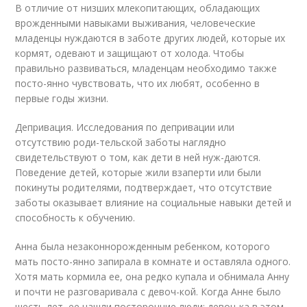
В отличие от низших млекопитающих, обладающих
врожденными навыками выживания, человеческие
младенцы нуждаются в заботе других людей, которые их
кормят, одевают и защищают от холода. Чтобы
правильно развиваться, младенцам необходимо также
посто-янно чувствовать, что их любят, особенно в
первые годы жизни.
Депривация. Исследования по депривации или
отсутствию роди-тельской заботы наглядно
свидетельствуют о том, как дети в ней нуж-даются.
Поведение детей, которые жили взаперти или были
покинуты родителями, подтверждает, что отсутствие
заботы оказывает влияние на социальные навыки детей и
способность к обучению.
Анна была незаконнорожденным ребенком, которого
мать посто-янно запирала в комнате и оставляла одного.
Хотя мать кормила ее, она редко купала и обнимала Анну
и почти не разговаривала с девоч-кой. Когда Анне было
шесть лет, ее нашли посторонние люди; девоч-ка в этом