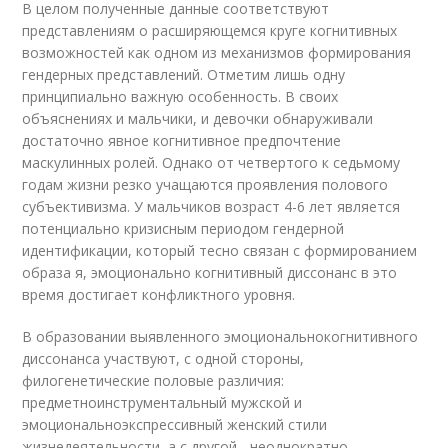
В целом полученные данные соответствуют
представлениям о расширяющемся круге когнитивных
возможностей как одном из механизмов формирования
гендерных представлений. Отметим лишь одну
принципиально важную особенность. В своих
объяснениях и мальчики, и девочки обнаруживали
достаточно явное когнитивное предпочтение
маскулинных ролей. Однако от четвертого к седьмому
годам жизни резко учащаются проявления полового
субъективизма. У мальчиков возраст 4-6 лет является
потенциально кризисным периодом гендерной
идентификации, который тесно связан с формированием
образа я, эмоционально когнитивный диссонанс в это
время достигает конфликтного уровня.
В образовании выявленного эмоциональнокогнитивного
диссонанса участвуют, с одной стороны,
филогенетические половые различия:
предметноинструментальный мужской и
эмоциональноэкспрессивный женский стили
жизнедеятельности, а с другой - неоднократно