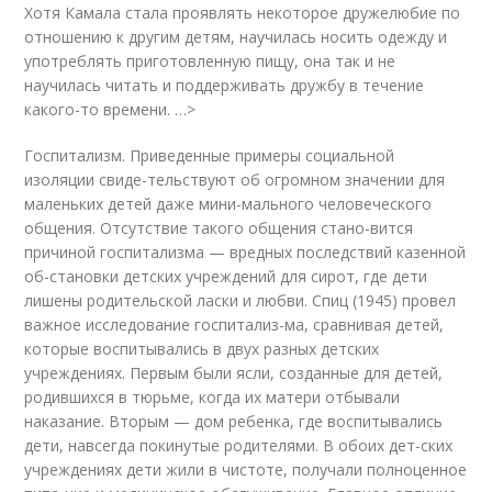
Хотя Камала стала проявлять некоторое дружелюбие по
отношению к другим детям, научилась носить одежду и
употреблять приготовленную пищу, она так и не
научилась читать и поддерживать дружбу в течение
какого-то времени. …>
Госпитализм. Приведенные примеры социальной
изоляции свиде-тельствуют об огромном значении для
маленьких детей даже мини-мального человеческого
общения. Отсутствие такого общения стано-вится
причиной госпитализма — вредных последствий казенной
об-становки детских учреждений для сирот, где дети
лишены родительской ласки и любви. Спиц (1945) провел
важное исследование госпитализ-ма, сравнивая детей,
которые воспитывались в двух разных детских
учреждениях. Первым были ясли, созданные для детей,
родившихся в тюрьме, когда их матери отбывали
наказание. Вторым — дом ребенка, где воспитывались
дети, навсегда покинутые родителями. В обоих дет-ских
учреждениях дети жили в чистоте, получали полноценное