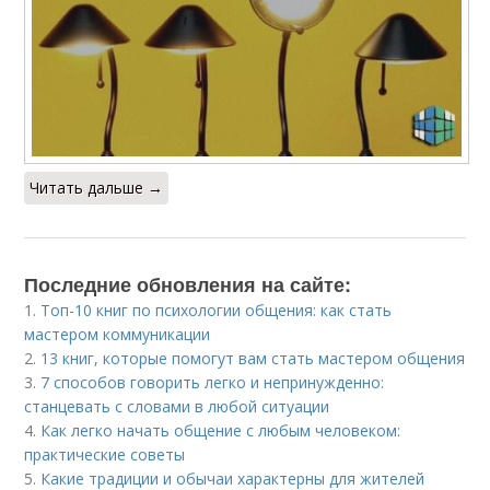
Читать дальше →
Последние обновления на сайте:
1.
Топ-10 книг по психологии общения: как стать
мастером коммуникации
2.
13 книг, которые помогут вам стать мастером общения
3.
7 способов говорить легко и непринужденно:
станцевать с словами в любой ситуации
4.
Как легко начать общение с любым человеком:
практические советы
5.
Какие традиции и обычаи характерны для жителей