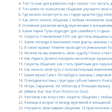
4.
Топ-10 книг для развития софт-скиллс: что читать
5.
Топ-книги по психологии общения: улучшите свои 
6.
Где можно посмотреть на старую архитектуру Иже
7.
Как легко начать общение с любым человеком: пра
8.
Основные различия между мужчинами и женщинами
9.
Какие парки Тулы подходят для семейного отдыха
10.
Секреты становления CEO: как достичь вершины 
11.
Какие легенды и малоизвестные факты связаны с
12.
В каких храмах Тюмени проводятся уникальные б
13.
Можем ли мы изменить свою судьбу? Поиск ответ
14.
Как Лариса Долина покорила московскую музыкал
15.
Секреты общения: как стать приятным для окруж
16.
Как начать свой путь к положительным изменени
17.
Какие музеи Санкт-Петербурга связаны с мировой
18.
Психодиагностика структуры субъективного благ
19.
Игорь Саруханов: Из Чебоксар в большую музыку
20.
(Milana Star: Star from Rostov-on-Don)
21.
Разговор как искусство: секреты общения с любы
22.
Разница в возрасте между мужчиной и женщиной:
23.
Улучшите свои навыки общения: 10 практических 