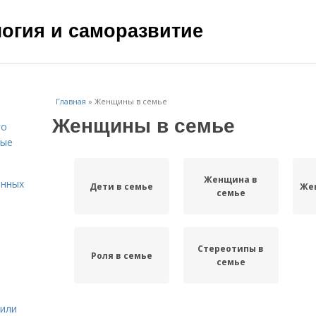
ология и саморазвитие
Главная
»
Женщины в семье
Женщины в семье
го
вые
Женщина в
енных
Дети в семье
Же
семье
Стереотипы в
Роля в семье
семье
жили