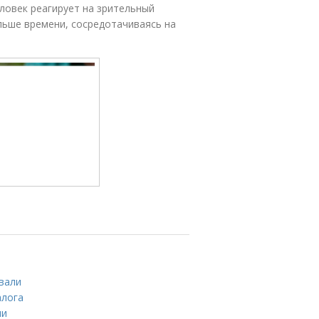
еловек реагирует на зрительный
льше времени, сосредотачиваясь на
ивали
алога
ми