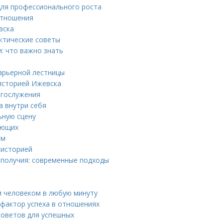
 для профессионального роста
отношения
вска
ктические советы
: что важно знать
карьерной лестницы
 историей Ижевска
огослужения
а внутри себя
ьную сцену
ающих
ям
 историей
ополучия: современные подходы
м человеком в любую минуту
 фактор успеха в отношениях
советов для успешных