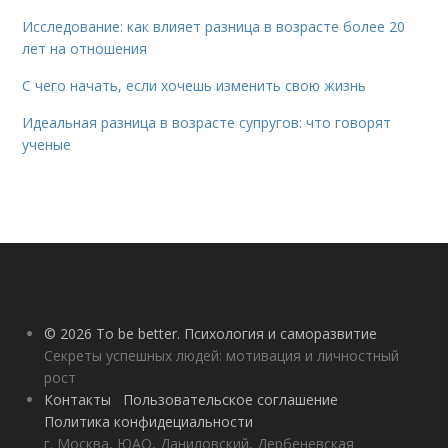
Исследование: как влияет разница в возрасте более 20
лет на отношения
С чего начать, если хочешь изменить свою жизнь
Идеальная разница в возрасте супругов: что говорят
ученые
© 2026 To be better. Психология и саморазвитие
Секреты успешных людей: мотивация и личностный
рост
Контакты
Пользовательское соглашение
Политика конфидециальности
г. Москва, ЮАО, Даниловский, Дербеневская