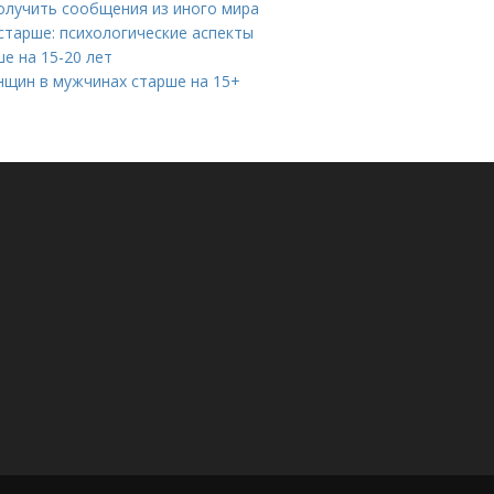
получить сообщения из иного мира
старше: психологические аспекты
е на 15-20 лет
нщин в мужчинах старше на 15+