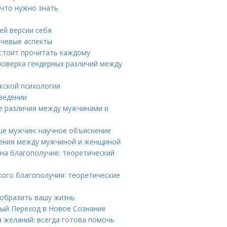
 что нужно знать
ей версии себя
ючевые аспекты
 стоит прочитать каждому
роверка гендерных различий между
жской психологии
оведении
ые различия между мужчинами и
ше мужчин: научное объяснение
шения между мужчиной и женщиной
на благополучие: теоретический
кого благополучия: теоретические
образить вашу жизнь
ый Переход в Новое Сознание
 желаний: всегда готова помочь