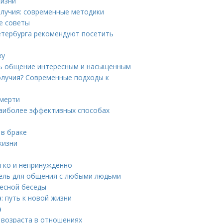
жизни
лучия: современные методики
е советы
етербурга рекомендуют посетить
ху
ать общение интересным и насыщенным
олучия? Современные подходы к
смерти
 наиболее эффективных способах
 в браке
жизни
егко и непринужденно
ель для общения с любыми людьми
ресной беседы
: путь к новой жизни
а
 возраста в отношениях