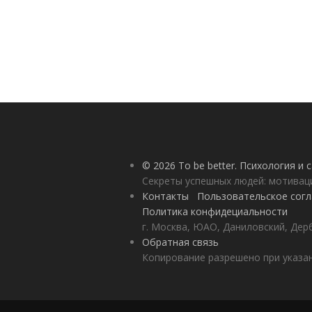
© 2026 To be better. Психология и
Секреты успешных людей: мотивац
Контакты
Пользовательское сог
Политика конфидециальности
г. Москва, ЮАО, Даниловский, Дерб
Обратная связь
Копирование разрешено при указан