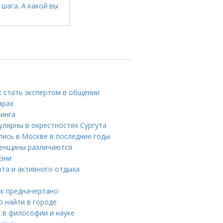
к стать экспертом в общении
арах
пинга
улярны в окрестностях Сургута
ись в Москве в последние годы
женщины различаются
изни
рта и активного отдыха
ак предначертано
 найти в городе
 в философии и науке