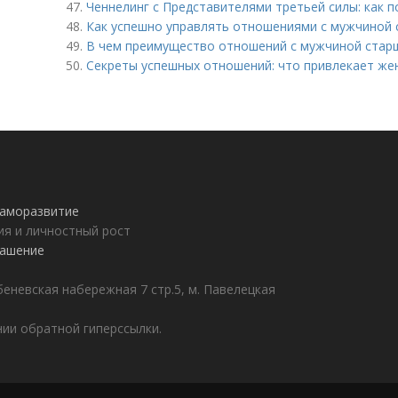
47.
Ченнелинг с Представителями третьей силы: как 
48.
Как успешно управлять отношениями с мужчиной 
49.
В чем преимущество отношений с мужчиной старш
50.
Секреты успешных отношений: что привлекает же
 саморазвитие
ия и личностный рост
лашение
еневская набережная 7 стр.5, м. Павелецкая
ии обратной гиперссылки.