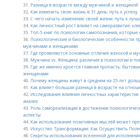
31.
Разница в возрасте между мужчиной и женщиной:
32.
Как изменить свою жизнь в 31 день: путь к успеху
33.
С чего начать изменение своей жизни: путь к лучш
34.
Как личностный рост влияет на саморазвитие: кл
35.
Топ-5 книг по психологии самопознания, которые
36.
Психологические и биологические особенности: п
мужчинами и женщинами
37.
Где проявляются основные отличия женской и му
38.
Мужчина vs. Женщина: различия в психологии и п
39.
Где же именно кроется главная пропасть: бытов
женщинами
40.
Почему женщины живут в среднем на 25 лет доль
41.
Как влияет большая разница в возрасте на отно
42.
Исследование влияния личностных характеристик 
анализ
43.
Роль самореализации в достижении психологичес
аспекты
44.
Как использование позитивных мыслей может пре
45.
Искусство Трансформации: Как Осуществить Полн
46.
Секреты использования вселенной для исполнения