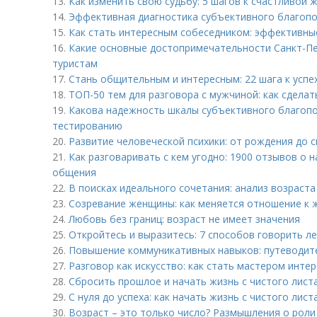
13.
Как изменить свою судьбу: 5 шагов к счастливой 
14.
Эффективная диагностика субъективного благопо
15.
Как стать интересным собеседником: эффективны
16.
Какие основные достопримечательности Санкт-П
туристам
17.
Стань общительным и интересным: 22 шага к успе
18.
ТОП-50 тем для разговора с мужчиной: как сдел
19.
Какова надежность шкалы субъективного благоп
тестированию
20.
Развитие человеческой психики: от рождения до 
21.
Как разговаривать с кем угодно: 1900 отзывов о
общения
22.
В поисках идеального сочетания: анализ возраста
23.
Созревание женщины: как меняется отношение к 
24.
Любовь без границ: возраст не имеет значения
25.
Откройтесь и выразитесь: 7 способов говорить л
26.
Повышение коммуникативных навыков: путеводит
27.
Разговор как искусство: как стать мастером инте
28.
Сбросить прошлое и начать жизнь с чистого листа
29.
С нуля до успеха: как начать жизнь с чистого лист
30.
Возраст – это только число? Размышления о роли