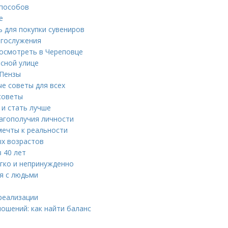
способов
е
 для покупки сувениров
огослужения
осмотреть в Череповце
сной улице
 Пензы
е советы для всех
 советы
 и стать лучше
агополучия личности
мечты к реальности
ых возрастов
 40 лет
егко и непринужденно
я с людьми
 реализации
ошений: как найти баланс