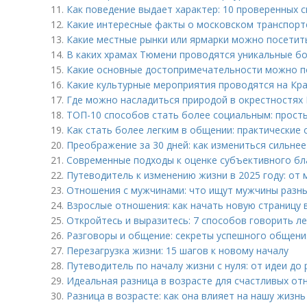
11.
Как поведение выдает характер: 10 проверенных 
12.
Какие интересные факты о московском транспорт
13.
Какие местные рынки или ярмарки можно посетить
14.
В каких храмах Тюмени проводятся уникальные б
15.
Какие основные достопримечательности можно п
16.
Какие культурные мероприятия проводятся на Кра
17.
Где можно насладиться природой в окрестностях
18.
ТОП-10 способов стать более социальным: просты
19.
Как стать более легким в общении: практические
20.
Преображение за 30 дней: как измениться сильнее
21.
Современные подходы к оценке субъективного бл
22.
Путеводитель к изменению жизни в 2025 году: от 
23.
Отношения с мужчинами: что ищут мужчины разн
24.
Взрослые отношения: как начать новую страницу в
25.
Откройтесь и выразитесь: 7 способов говорить л
26.
Разговоры и общение: секреты успешного общени
27.
Перезагрузка жизни: 15 шагов к новому началу
28.
Путеводитель по началу жизни с нуля: от идеи до
29.
Идеальная разница в возрасте для счастливых отн
30.
Разница в возрасте: как она влияет на нашу жизнь