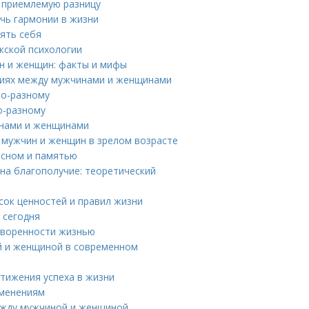
ь приемлемую разницу
ичь гармонии в жизни
нять себя
жской психологии
н и женщин: факты и мифы
чиях между мужчинами и женщинами
по-разному
о-разному
инами и женщинами
 мужчин и женщин в зрелом возрасте
 сном и памятью
на благополучие: теоретический
исок ценностей и правил жизни
 сегодня
творенности жизнью
й и женщиной в современном
тижения успеха в жизни
зменениям
ежду мужчиной и женщиной