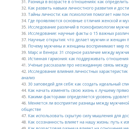
31.
Разница в возрасте в отношениях: как определит
32.
Как развить навыки личностного развития и дост
33.
Тайны личности: как психология помогает нам по
34.
Где проявляются основные отличия женской и му
35.
Исследование различий в психофизиологии мужчи
36.
Исследование: научные факты о 15 важных разли
37.
Научные открытия: что делает мужчин и женщин 
38.
Почему мужчины и женщины воспринимают мир п
39.
Марс и Венера: 31 спорное различие между мужч
40.
Истинная гармония: как поддерживать отношения
41.
Учёные рассказали про неожиданную связь между
42.
Исследование влияния личностных характеристик 
анализ
43.
30 заповедей для себя: как создать идеальный сп
44.
Как начать изменять свою жизнь к лучшему прямо
45.
Какими факторами определяется уровень удовле
46.
Меняется ли восприятие разницы между мужчино
обществе
47.
Как использовать скрытую силу мышления для дос
48.
Как осознанность влияет на нашу жизнь: путь к и
49.
Как возрастовая разница влияет на отношения м