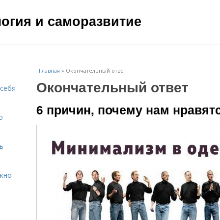
ология и саморазвитие
Главная
»
Окончательный ответ
Окончательный ответ
 себя
6 причин, почему нам нравятс
о
ь
ажно