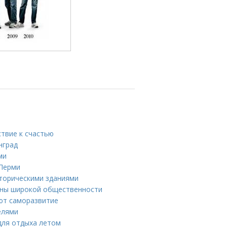
ствие к счастью
нград
ми
 Перми
сторическими зданиями
тны широкой общественности
уют саморазвитие
елями
 для отдыха летом