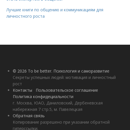
Лучшие книги по общению и коммуникациям для
личностного роста
© 2026 To be better. Психология и саморазвитие
Секреты успешных людей: мотивация и личностный
рост
Контакты
Пользовательское соглашение
Политика конфидециальности
г. Москва, ЮАО, Даниловский, Дербеневская
набережная 7 стр.5, м. Павелецкая
Обратная связь
Копирование разрешено при указании обратной
гиперссылки.