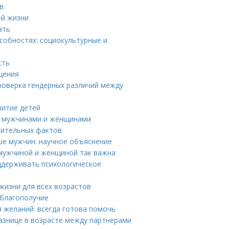
в
ей жизни
ать
собностях: социокультурные и
сть
щения
роверка гендерных различий между
витие детей
у мужчинами и женщинами
вительных фактов
ше мужчин: научное объяснение
мужчиной и женщиной так важна
ддерживать психологическое
жизни для всех возрастов
 благополучие
 желаний: всегда готова помочь
азнице в возрасте между партнерами