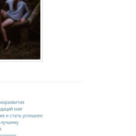
аморазвития
ндаций книг
ие и стать успешнее
 лучшему
я
 порядок