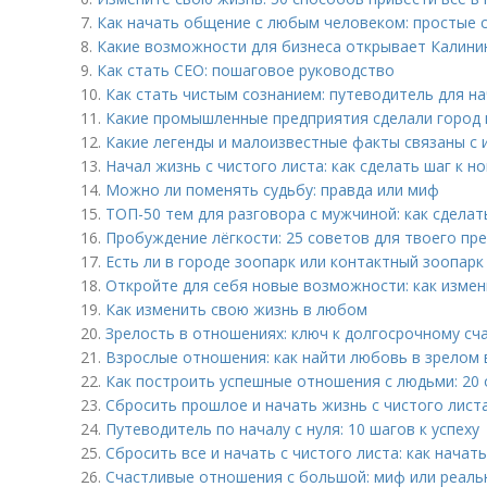
7.
Как начать общение с любым человеком: простые 
8.
Какие возможности для бизнеса открывает Калини
9.
Как стать CEO: пошаговое руководство
10.
Как стать чистым сознанием: путеводитель для 
11.
Какие промышленные предприятия сделали город
12.
Какие легенды и малоизвестные факты связаны с
13.
Начал жизнь с чистого листа: как сделать шаг к н
14.
Можно ли поменять судьбу: правда или миф
15.
ТОП-50 тем для разговора с мужчиной: как сдел
16.
Пробуждение лёгкости: 25 советов для твоего п
17.
Есть ли в городе зоопарк или контактный зоопарк
18.
Откройте для себя новые возможности: как измен
19.
Как изменить свою жизнь в любом
20.
Зрелость в отношениях: ключ к долгосрочному сч
21.
Взрослые отношения: как найти любовь в зрелом 
22.
Как построить успешные отношения с людьми: 20
23.
Сбросить прошлое и начать жизнь с чистого листа
24.
Путеводитель по началу с нуля: 10 шагов к успеху
25.
Сбросить все и начать с чистого листа: как начат
26.
Счастливые отношения с большой: миф или реаль