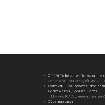
© 2026 To be better. Психология и
Секреты успешных людей: мотивац
Контакты
Пользовательское сог
Политика конфидециальности
г. Москва, ЮАО, Даниловский, Дерб
Обратная связь