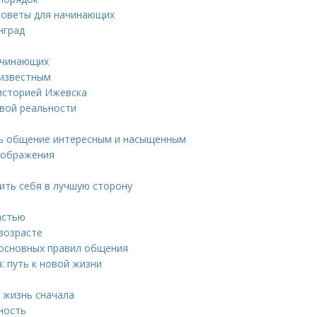
советы для начинающих
нград
начинающих
 известным
 историей Ижевска
овой реальности
ать общение интересным и насыщенным
реображения
ить себя в лучшую сторону
астью
возрасте
 основных правил общения
: путь к новой жизни
ь жизнь сначала
ность