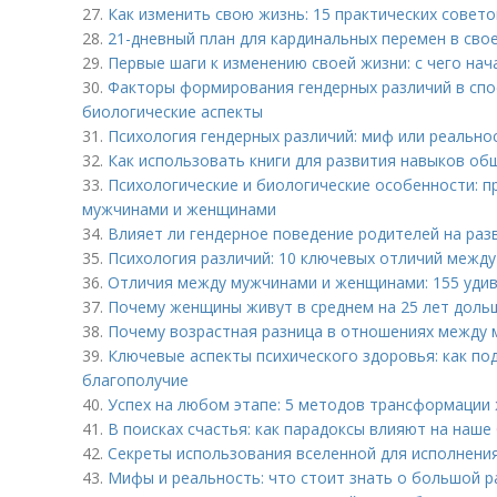
27.
Как изменить свою жизнь: 15 практических совето
28.
21-дневный план для кардинальных перемен в сво
29.
Первые шаги к изменению своей жизни: с чего нач
30.
Факторы формирования гендерных различий в спо
биологические аспекты
31.
Психология гендерных различий: миф или реально
32.
Как использовать книги для развития навыков об
33.
Психологические и биологические особенности: п
мужчинами и женщинами
34.
Влияет ли гендерное поведение родителей на раз
35.
Психология различий: 10 ключевых отличий межд
36.
Отличия между мужчинами и женщинами: 155 уди
37.
Почему женщины живут в среднем на 25 лет доль
38.
Почему возрастная разница в отношениях между 
39.
Ключевые аспекты психического здоровья: как по
благополучие
40.
Успех на любом этапе: 5 методов трансформации 
41.
В поисках счастья: как парадоксы влияют на наше
42.
Секреты использования вселенной для исполнения
43.
Мифы и реальность: что стоит знать о большой р