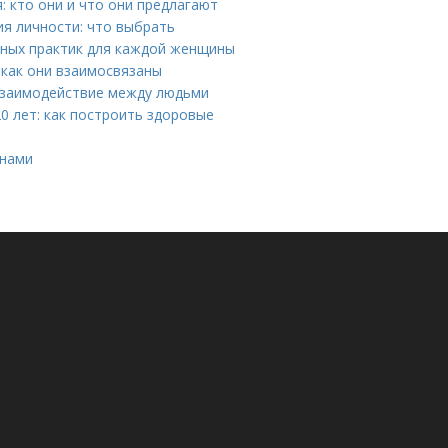
 кто они и что они предлагают
я личности: что выбрать
вных практик для каждой женщины
 как они взаимосвязаны
 взаимодействие между людьми
0 лет: как построить здоровые
инами