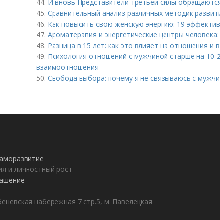
44.
И вновь Представители третьей силы обращаются:
45.
Сравнительный анализ различных методик развити
46.
Как повысить свою женскую энергию: 19 эффекти
47.
Ароматерапия и энергетические центры человека:
48.
Разница в 15 лет: как это влияет на отношения и
49.
Психология отношений с мужчиной старше на 10-2
взаимоотношения
50.
Свобода выбора: почему я не связываюсь с мужч
 саморазвитие
ия и личностный рост
лашение
еневская набережная 7 стр.5, м. Павелецкая