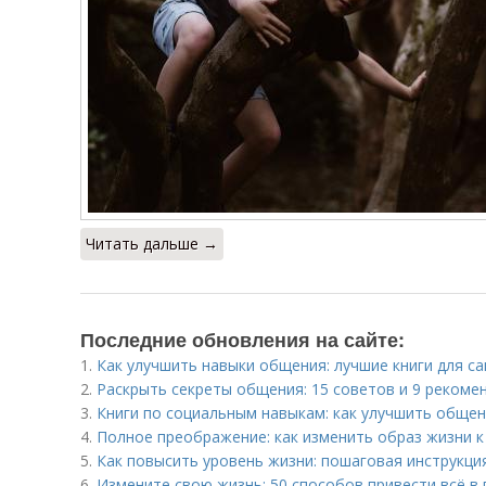
Читать дальше →
Последние обновления на сайте:
1.
Как улучшить навыки общения: лучшие книги для с
2.
Раскрыть секреты общения: 15 советов и 9 рекоме
3.
Книги по социальным навыкам: как улучшить общен
4.
Полное преображение: как изменить образ жизни к
5.
Как повысить уровень жизни: пошаговая инструкци
6.
Измените свою жизнь: 50 способов привести всё в