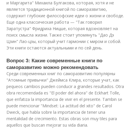
и Маргарита" Михаила Булгакова, которая, хотя и не
является традиционной книгой по саморазвитию,
содержит глубокие философские идеи о жизни и свободе.
Еще одна классическая работа — "Так говорил
Заратустра" Фридриха Ницше, которая вдохновляет на
поиск смысла жизни. Также стоит упомянуть "Дао Дэ
Цзин" Лао-цзы, который учит гармонии с миром и собой.
Эти книги остаются актуальными и по сей день.
Вопрос 3: Какие современные книги по
саморазвитию можно рекомендовать
Среди современных книг по саморазвитию популярны
"Атомные привычки" Джеймса Клира, которые учат, как
pequeos cambios pueden conducir a grandes resultados. Otra
obra recomendada es "El poder del ahora" de Eckhart Tolle,
que enfatiza la importancia de vivir en el presente. Tambin se
puede mencionar "Mindset: La actitud del xito" de Carol
Dweck, que habla sobre la importancia de tener una
mentalidad de crecimiento. Estas obras son muy tiles para
aquellos que buscan mejorar su vida diaria.