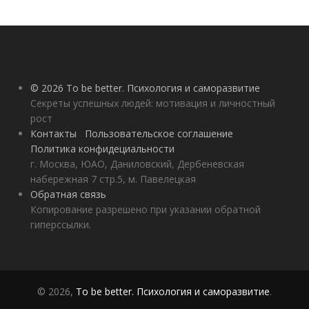
© 2026 To be better. Психология и саморазвитие
Секреты успешных людей: мотивация и личностный
рост
Контакты
Пользовательское соглашение
Политика конфидециальности
г. Москва, ЮАО, Даниловский, Дербеневская
набережная 7 стр.5, м. Павелецкая
Обратная связь
Копирование разрешено при указании обратной
гиперссылки.
© 2026,
To be better. Психология и саморазвитие
.