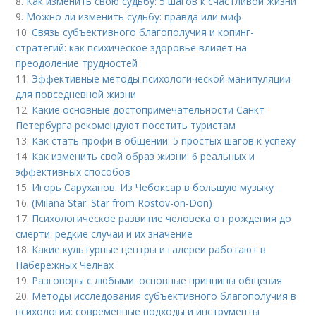
8.
Как изменить свою судьбу: 5 шагов к счастливой жизни
9.
Можно ли изменить судьбу: правда или миф
10.
Связь субъективного благополучия и копинг-
стратегий: как психическое здоровье влияет на
преодоление трудностей
11.
Эффективные методы психологической манипуляции
для повседневной жизни
12.
Какие основные достопримечательности Санкт-
Петербурга рекомендуют посетить туристам
13.
Как стать профи в общении: 5 простых шагов к успеху
14.
Как изменить свой образ жизни: 6 реальных и
эффективных способов
15.
Игорь Саруханов: Из Чебоксар в большую музыку
16.
(Milana Star: Star from Rostov-on-Don)
17.
Психологическое развитие человека от рождения до
смерти: редкие случаи и их значение
18.
Какие культурные центры и галереи работают в
Набережных Челнах
19.
Разговоры с любыми: основные принципы общения
20.
Методы исследования субъективного благополучия в
психологии: современные подходы и инструменты