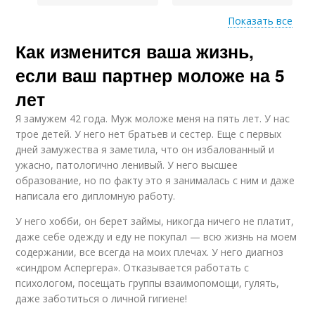
Показать все
Как изменится ваша жизнь,
Отношения с
Шансы на успешные
разницей
отношения
если ваш партнер моложе на 5
лет
Я замужем 42 года. Муж моложе меня на пять лет. У нас
трое детей. У него нет братьев и сестер. Еще с первых
дней замужества я заметила, что он избалованный и
ужасно, патологично ленивый. У него высшее
образование, но по факту это я занималась с ним и даже
написала его дипломную работу.
У него хобби, он берет займы, никогда ничего не платит,
даже себе одежду и еду не покупал — всю жизнь на моем
содержании, все всегда на моих плечах. У него диагноз
«синдром Аспергера». Отказывается работать с
психологом, посещать группы взаимопомощи, гулять,
даже заботиться о личной гигиене!