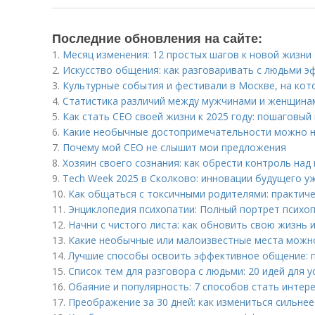
Последние обновления на сайте:
1.
Месяц изменения: 12 простых шагов к новой жизни
2.
Искусство общения: как разговаривать с людьми 
3.
Культурные события и фестивали в Москве, на кот
4.
Статистика различий между мужчинами и женщина
5.
Как стать CEO своей жизни к 2025 году: пошаговый
6.
Какие необычные достопримечательности можно н
7.
Почему мой СЕО не слышит мои предложения
8.
Хозяин своего сознания: как обрести контроль на
9.
Tech Week 2025 в Сколково: инновации будущего у
10.
Как общаться с токсичными родителями: практиче
11.
Энциклопедия психопатии: Полный портрет психо
12.
Начни с чистого листа: как обновить свою жизнь
13.
Какие необычные или малоизвестные места можно
14.
Лучшие способы освоить эффективное общение: 
15.
Список тем для разговора с людьми: 20 идей для
16.
Обаяние и популярность: 7 способов стать инте
17.
Преображение за 30 дней: как измениться сильнее