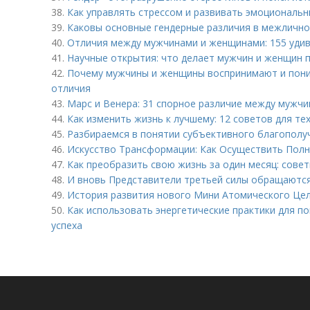
38.
Как управлять стрессом и развивать эмоциональн
39.
Каковы основные гендерные различия в межличн
40.
Отличия между мужчинами и женщинами: 155 уди
41.
Научные открытия: что делает мужчин и женщин 
42.
Почему мужчины и женщины воспринимают и пони
отличия
43.
Марс и Венера: 31 спорное различие между мужч
44.
Как изменить жизнь к лучшему: 12 советов для те
45.
Разбираемся в понятии субъективного благополуч
46.
Искусство Трансформации: Как Осуществить Полн
47.
Как преобразить свою жизнь за один месяц: сове
48.
И вновь Представители третьей силы обращаются:
49.
История развития нового Мини Атомического Цело
50.
Как использовать энергетические практики для п
успеха