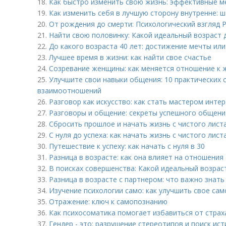
18.
Как быстро изменить свою жизнь: эффективные 
19.
Как изменить себя в лучшую сторону внутренне: 
20.
От рождения до смерти: Психологический взгляд Р
21.
Найти свою половинку: Какой идеальный возраст 
22.
До какого возраста 40 лет: достижение мечты ил
23.
Лучшее время в жизни: как найти свое счастье
24.
Созревание женщины: как меняется отношение к 
25.
Улучшите свои навыки общения: 10 практических 
взаимоотношений
26.
Разговор как искусство: как стать мастером инте
27.
Разговоры и общение: секреты успешного общени
28.
Сбросить прошлое и начать жизнь с чистого листа
29.
С нуля до успеха: как начать жизнь с чистого лист
30.
Путешествие к успеху: как начать с нуля в 30
31.
Разница в возрасте: как она влияет на отношения
32.
В поисках совершенства: Какой идеальный возра
33.
Разница в возрасте с партнером: что важно знать
34.
Изучение психологии само: как улучшить свое са
35.
Отражение: ключ к самопознанию
36.
Как психосоматика помогает избавиться от страх
37.
Гендер - это: разрушение стереотипов и поиск ис