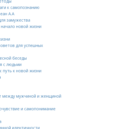
методы
шаги к самопознанию
еан А.А
для замужества
и начало новой жизни
жизни
советов для успешных
ресной беседы
я с людьми
: путь к новой жизни
а
ст между мужчиной и женщиной
мочувствие и самопонимание
а
тинной идентичности