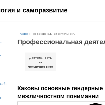
ология и саморазвитие
Главная
»
Профессиональная деятельность
Профессиональная деяте
ь
о
Деятельность
на
межличностное
понимание
 себя
Каковы основные гендерные 
межличностном понимании
и