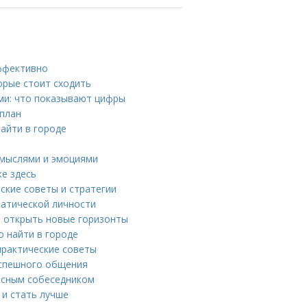
эффективно
орые стоит сходить
ми: что показывают цифры
 план
айти в городе
д мыслями и эмоциями
же здесь
ские советы и стратегии
патической личности
 и открыть новые горизонты
 найти в городе
практические советы
 успешного общения
ресным собеседником
 и стать лучше