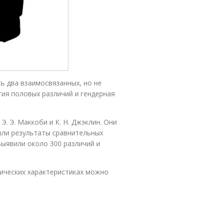
сь два взаимосвязанных, но не
ия половых различий и гендерная
. Э. Маккоби и К. Н. Джэклин. Они
были результаты сравнительных
Выявили около 300 различий и
гических характеристиках можно