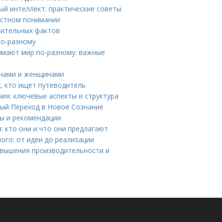
ый интеллект: практические советы
остном понимании
вительных фактов
по-разному
мают мир по-разному: важные
инами и женщинами
х, кто ищет путеводитель
ия: ключевые аспекты и структура
ый Переход в Новое Сознание
ты и рекомендации
 кто они и что они предлагают
го: от идеи до реализации
овышения производительности и