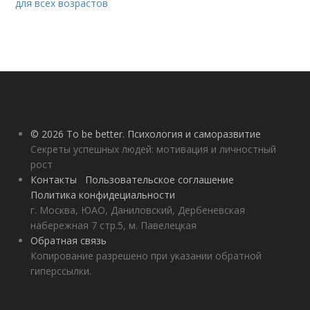
для всех возрастов
© 2026 To be better. Психология и саморазвитие
Секреты успешных людей: мотивация и личностный
рост
Контакты
Пользовательское соглашение
Политика конфидециальности
г. Москва, ЮАО, Даниловский, Дербеневская
набережная 7 стр.5, м. Павелецкая
Обратная связь
Копирование разрешено при указании обратной
гиперссылки.