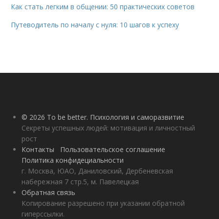
Как стать легким в общении: 50 практических советов
Путеводитель по началу с нуля: 10 шагов к успеху
© 2026 To be better. Психология и саморазвитие
Секреты успешных людей: мотивация и личностный
рост
Контакты
Пользовательское соглашение
Политика конфидециальности
г. Москва, ЮАО, Даниловский, Дербеневская
набережная 7 стр.5, м. Павелецкая
Обратная связь
Копирование разрешено при указании обратной
гиперссылки.