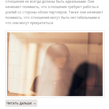
отношениях
отношения не всегда должны быть идеальными. Они
начинают понимать, что отношения требуют работы и
усилий со стороны обоих партнёров. Также они начинают
понимать, что отношения могут быть нестабильными и
Ошибки в
что они могут прекратиться.
Новые отношения
отношениях
Приоритеты в
Рост в отношениях
отношениях
Ошибки из прошлых
Отношения с новым
отношений
партнёром
Читать дальше →