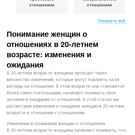
отношениях
отношениях
Показать все
Понимание женщин о
Безопасность в
Женщины на
отношениях
отношения
отношениях в 20-летнем
возрасте: изменения и
ожидания
Требования к
Сексуальные
отношениям
отношения
В 20-летнем возрасте женщины проходят через
множество изменений, которые могут повлиять на их
взгляды на отношения. В этом возрасте они становятся
более самостоятельными, начинают понимать свои
Финансовая
Независимости в
желания и ожидания от отношений. В этой статье мы
независимость
отношениях
рассмотрим изменения и ожидания женщин в 20-летнем
возрасте в отношении к отношениям.
Изменения в понимании женщин о отношениях
Равенства в
В 20-летнем возрасте женщины начинают понимать, что
Сети в отношениях