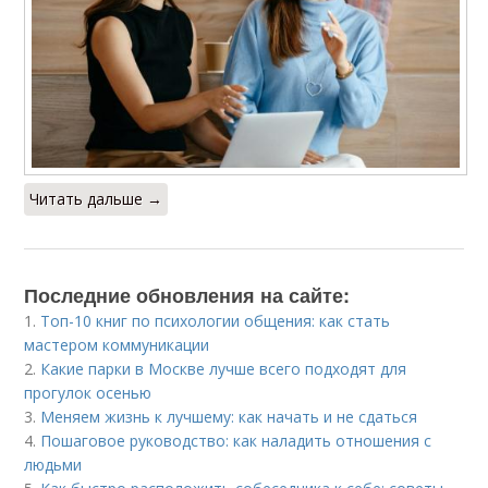
Читать дальше →
Последние обновления на сайте:
1.
Топ-10 книг по психологии общения: как стать
мастером коммуникации
2.
Какие парки в Москве лучше всего подходят для
прогулок осенью
3.
Меняем жизнь к лучшему: как начать и не сдаться
4.
Пошаговое руководство: как наладить отношения с
людьми