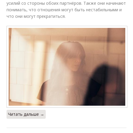
усилий со стороны обоих партнёров. Также они начинают
понимать, что отношения могут быть нестабильными и
что они могут прекратиться.
Зрелые отношения
Отношения с детьми
Отношения с
Отношения с внуками
друзьями
Отношения с
Гармония в
коллегами
отношениях
Поддержки в
Увлечения в
Читать дальше →
отношениях
отношениях