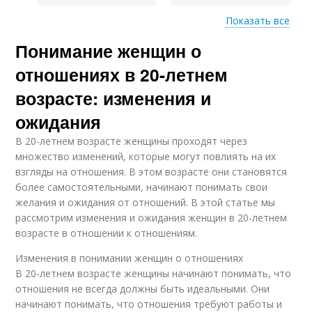
Показать все
Понимание женщин о
Независимость в
Безопасность в
отношениях
отношениях
отношениях в 20-летнем
возрасте: изменения и
ожидания
Женщины на
Требования к
отношения
отношениям
В 20-летнем возрасте женщины проходят через
множество изменений, которые могут повлиять на их
взгляды на отношения. В этом возрасте они становятся
более самостоятельными, начинают понимать свои
Независимости в
желания и ожидания от отношений. В этой статье мы
Сети в отношениях
отношениях
рассмотрим изменения и ожидания женщин в 20-летнем
возрасте в отношении к отношениям.
Изменения в понимании женщин о отношениях
Равенства в
Отношения в зрелом
В 20-летнем возрасте женщины начинают понимать, что
отношениях
возрасте
отношения не всегда должны быть идеальными. Они
начинают понимать, что отношения требуют работы и