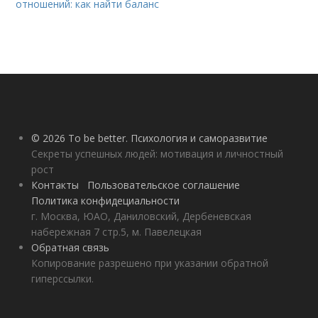
отношений: как найти баланс
© 2026 To be better. Психология и саморазвитие
Секреты успешных людей: мотивация и личностный
рост
Контакты
Пользовательское соглашение
Политика конфидециальности
г. Москва, ЮАО, Даниловский, Дербеневская
набережная 7 стр.5, м. Павелецкая
Обратная связь
Копирование разрешено при указании обратной
гиперссылки.