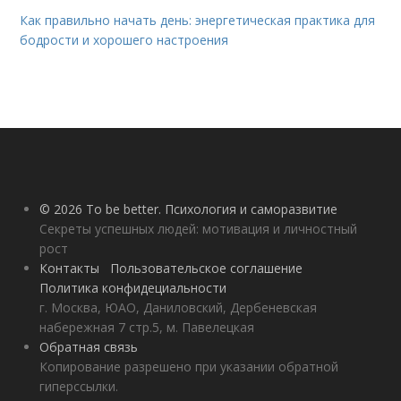
Как правильно начать день: энергетическая практика для
бодрости и хорошего настроения
© 2026 To be better. Психология и саморазвитие
Секреты успешных людей: мотивация и личностный
рост
Контакты
Пользовательское соглашение
Политика конфидециальности
г. Москва, ЮАО, Даниловский, Дербеневская
набережная 7 стр.5, м. Павелецкая
Обратная связь
Копирование разрешено при указании обратной
гиперссылки.