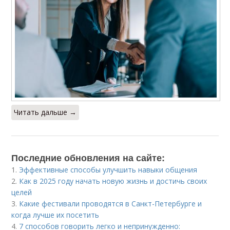
Читать дальше →
Последние обновления на сайте:
1.
Эффективные способы улучшить навыки общения
2.
Как в 2025 году начать новую жизнь и достичь своих
целей
3.
Какие фестивали проводятся в Санкт-Петербурге и
когда лучше их посетить
4.
7 способов говорить легко и непринужденно: