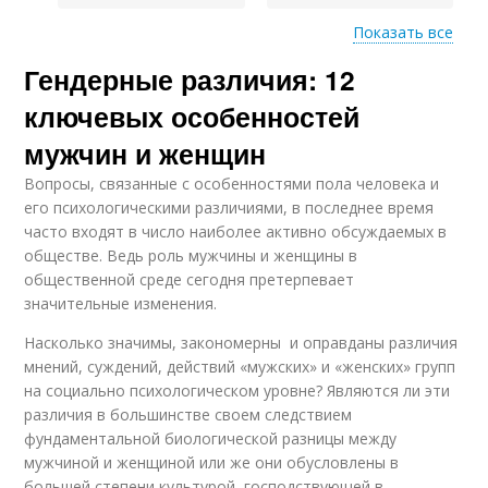
Показать все
Гендерные различия: 12
Различия в
Различия в области
поведении
ключевых особенностей
мужчин и женщин
Вопросы, связанные с особенностями пола человека и
Биологические
Различие в подходе
его психологическими различиями, в последнее время
различия
часто входят в число наиболее активно обсуждаемых в
обществе. Ведь роль мужчины и женщины в
общественной среде сегодня претерпевает
Различия в
значительные изменения.
психологических
характеристиках
Насколько значимы, закономерны и оправданы различия
мнений, суждений, действий «мужских» и «женских» групп
на социально психологическом уровне? Являются ли эти
различия в большинстве своем следствием
фундаментальной биологической разницы между
мужчиной и женщиной или же они обусловлены в
большей степени культурой, господствующей в