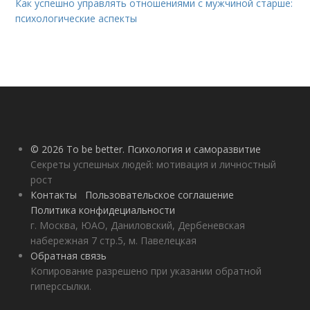
Как успешно управлять отношениями с мужчиной старше:
психологические аспекты
© 2026 To be better. Психология и саморазвитие
Секреты успешных людей: мотивация и личностный
рост
Контакты
Пользовательское соглашение
Политика конфидециальности
г. Москва, ЮАО, Даниловский, Дербеневская
набережная 7 стр.5, м. Павелецкая
Обратная связь
Копирование разрешено при указании обратной
гиперссылки.