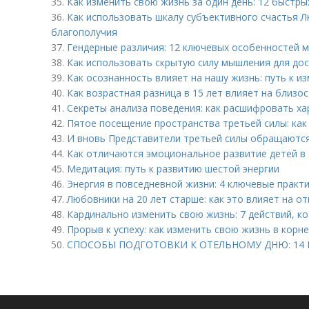
35.
Как изменить свою жизнь за один день: 12 быстр
36.
Как использовать шкалу субъективного счастья 
благополучия
37.
Гендерные различия: 12 ключевых особенностей 
38.
Как использовать скрытую силу мышления для дос
39.
Как осознанность влияет на нашу жизнь: путь к и
40.
Как возрастная разница в 15 лет влияет на близос
41.
Секреты анализа поведения: как расшифровать ха
42.
Пятое посещение пространства третьей силы: как
43.
И вновь Представители третьей силы обращаются:
44.
Как отличаются эмоциональное развитие детей в 5
45.
Медитация: путь к развитию шестой энергии
46.
Энергия в повседневной жизни: 4 ключевые практ
47.
Любовники на 20 лет старше: как это влияет на о
48.
Кардинально изменить свою жизнь: 7 действий, к
49.
Прорыв к успеху: как изменить свою жизнь в корне
50.
СПОСОБЫ ПОДГОТОВКИ К ОТЕЛЬНОМУ ДНЮ: 14