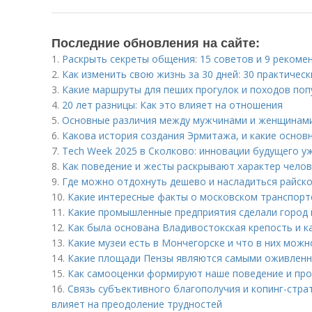
Последние обновления на сайте:
1.
Раскрыть секреты общения: 15 советов и 9 рекоме
2.
Как изменить свою жизнь за 30 дней: 30 практичес
3.
Какие маршруты для пеших прогулок и походов поп
4.
20 лет разницы: Как это влияет на отношения
5.
Основные различия между мужчинами и женщинами
6.
Какова история создания Эрмитажа, и какие основ
7.
Tech Week 2025 в Сколково: инновации будущего у
8.
Как поведение и жесты раскрывают характер чело
9.
Где можно отдохнуть дешево и насладиться райско
10.
Какие интересные факты о московском транспорт
11.
Какие промышленные предприятия сделали город
12.
Как была основана Владивостокская крепость и ка
13.
Какие музеи есть в Мончегорске и что в них мож
14.
Какие площади Пензы являются самыми оживлен
15.
Как самооценки формируют наше поведение и про
16.
Связь субъективного благополучия и копинг-страт
влияет на преодоление трудностей