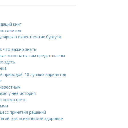
ндаций книг
ких советов
улярны в окрестностях Сургута
: что важно знать
ные экспонаты там представлены
же здесь
века
й природой: 10 лучших вариантов
е
 известным
кая у нее история
но посмотреть
ными
цесс принятия решений
егий: как психическое здоровье