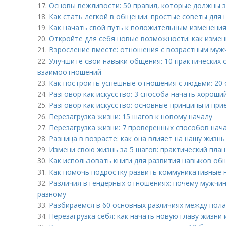
17.
Основы вежливости: 50 правил, которые должны з
18.
Как стать легкой в общении: простые советы для
19.
Как начать свой путь к положительным изменени
20.
Откройте для себя новые возможности: как измен
21.
Взросление вместе: отношения с возрастным муж
22.
Улучшите свои навыки общения: 10 практических 
взаимоотношений
23.
Как построить успешные отношения с людьми: 20
24.
Разговор как искусство: 3 способа начать хороши
25.
Разговор как искусство: основные принципы и пр
26.
Перезагрузка жизни: 15 шагов к новому началу
27.
Перезагрузка жизни: 7 проверенных способов нача
28.
Разница в возрасте: как она влияет на нашу жизнь
29.
Измени свою жизнь за 5 шагов: практический пла
30.
Как использовать книги для развития навыков об
31.
Как помочь подростку развить коммуникативные 
32.
Различия в гендерных отношениях: почему мужчи
разному
33.
Разбираемся в 60 основных различиях между пол
34.
Перезагрузка себя: как начать новую главу жизни 