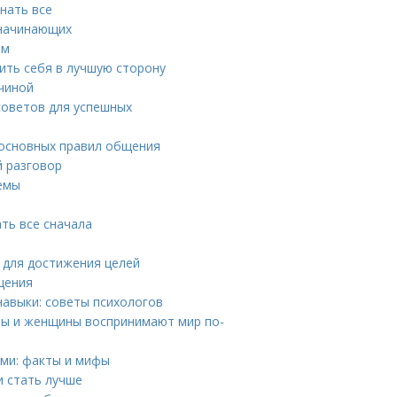
нать все
 начинающих
ям
ить себя в лучшую сторону
чиной
советов для успешных
 основных правил общения
й разговор
иемы
ть все сначала
н для достижения целей
щения
навыки: советы психологов
ны и женщины воспринимают мир по-
ами: факты и мифы
и стать лучше