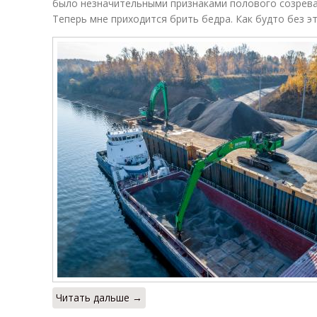
было незначительными признаками полового созреван
Теперь мне приходится брить бедра. Как будто без э
Читать дальше →