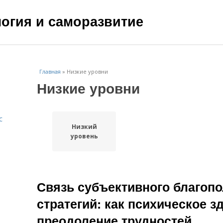
ология и саморазвитие
Главная
»
Низкие уровни
Низкие уровни
с
Низкий
уровень
Связь субъективного благопо
стратегий: как психическое з
преодоление трудностей