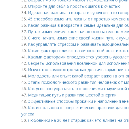
33.
Откройте для себя 6 простых шагов к счастью
34.
Идеальная разница в возрасте супругов: что гово
35.
45 способов изменить жизнь: от простых изменен
36.
Какая разница в возрасте в семье идеальна для 
37.
Путь к изменениям: как я начал основательно ме
38.
С чего начать изменение своей жизни: путь к лучш
39.
Как управлять стрессом и развивать эмоциональн
40.
Какие факторы влияют на личностный рост и как 
41.
Какими факторами определяется уровень удовле
42.
Секреты использования вселенной для исполнения
43.
Искусство самоконтроля: как достичь гармонии с 
44.
Молодость или опыт: какой возраст важен в отн
45.
Этапы психологического развития человека: от м
46.
Как успешно управлять отношениями с мужчиной 
47.
Медитация: путь к развитию шестой энергии
48.
Эффективные способы прокачки и наполнения эне
49.
Как использовать энергетические практики для п
успеха
50.
Любовники на 20 лет старше: как это влияет на о