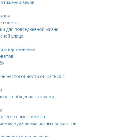
ротяжении веков
жизни
е советы
ии для повседневной жизни
сной улице
я и вдохновение
оветов
ебя
мой неспособности общаться с
и
пешного общения с людьми
та
е всего совместимость
 между мужчинами разных возрастов
 возраста в отношениях