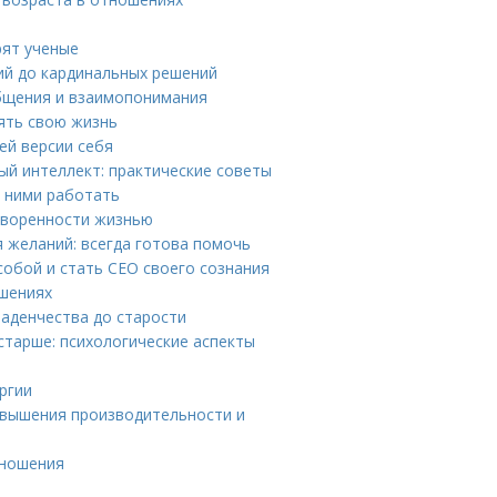
рят ученые
ий до кардинальных решений
общения и взаимопонимания
нять свою жизнь
ей версии себя
ый интеллект: практические советы
с ними работать
творенности жизнью
 желаний: всегда готова помочь
собой и стать CEO своего сознания
ошениях
ладенчества до старости
старше: психологические аспекты
ргии
овышения производительности и
тношения