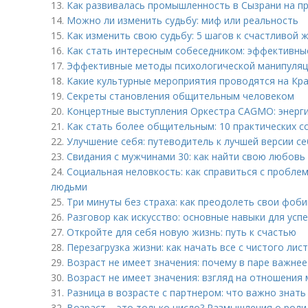
13.
Как развивалась промышленность в Сызрани на п
14.
Можно ли изменить судьбу: миф или реальность
15.
Как изменить свою судьбу: 5 шагов к счастливой 
16.
Как стать интересным собеседником: эффективны
17.
Эффективные методы психологической манипуляц
18.
Какие культурные мероприятия проводятся на Кра
19.
Секреты становления общительным человеком
20.
Концертные выступления Оркестра CAGMO: энерги
21.
Как стать более общительным: 10 практических с
22.
Улучшение себя: путеводитель к лучшей версии с
23.
Свидания с мужчинами 30: как найти свою любовь
24.
Социальная неловкость: как справиться с пробле
людьми
25.
Три минуты без страха: как преодолеть свои фоби
26.
Разговор как искусство: основные навыки для ус
27.
Откройте для себя новую жизнь: путь к счастью
28.
Перезагрузка жизни: как начать все с чистого лис
29.
Возраст не имеет значения: почему в паре важне
30.
Возраст не имеет значения: взгляд на отношения
31.
Разница в возрасте с партнером: что важно знать
32.
Возраст – это только число? Размышления о роли