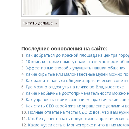
Читать дальше →
Последние обновления на сайте:
1.
Как добраться до Красной площади из центра горо
2.
10 книг, которые помогут вам стать мастером общ
3.
Эффективные способы улучшить навыки общения
4.
Какие скрытые или малоизвестные музеи можно по
5.
Как развить навыки общения: практические советы
6.
Где можно отдохнуть на пляже во Владивостоке
7.
Какие необычные достопримечательности можно н
8.
Как управлять своим сознанием: практические сов
9.
Как стать СЕО своей жизни: управление делами и ц
10.
Полные ответы на тесты СДО 2: все, что вам нужн
11.
Как без денег начать новую жизнь: практические 
12.
Какие музеи есть в Мончегорске и что в них мож