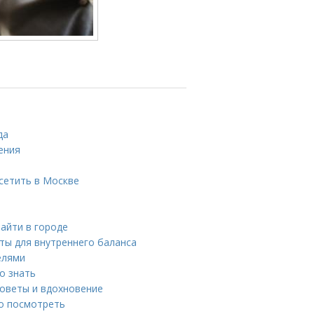
да
ения
сетить в Москве
айти в городе
еты для внутреннего баланса
елями
о знать
советы и вдохновение
но посмотреть